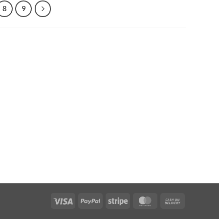
8
9
Visa
PayPal
Stripe
MasterCard
Cash
On