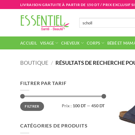
Passer
LIVRAISON GRATUITE À PARTIR DE 150 DT / PRIX EXCLUSIF S
au
contenu
Recherche
pour :
ACCUEIL
VISAGE
CHEVEUX
CORPS
BÉBÉ ET MAM
BOUTIQUE
/
RÉSULTATS DE RECHERCHE POU
FILTRER PAR TARIF
Prix
Prix
Prix :
100 DT
—
450 DT
FILTRER
min
max
CATÉGORIES DE PRODUITS