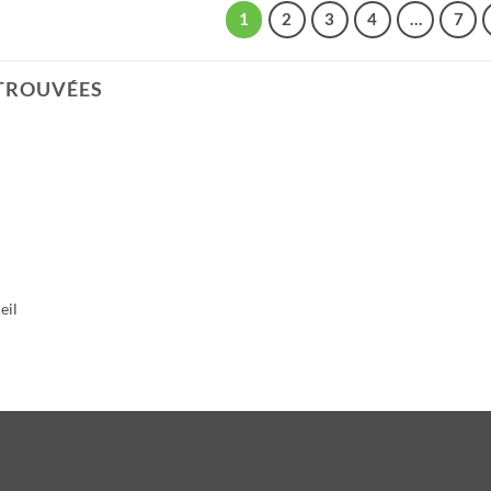
1
2
3
4
…
7
TROUVÉES
eil