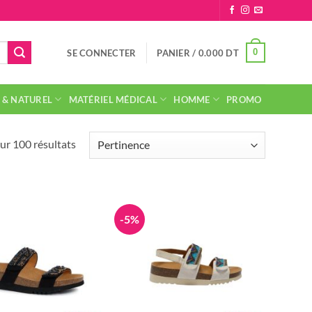
0
SE CONNECTER
PANIER /
0.000
DT
 & NATUREL
MATÉRIEL MÉDICAL
HOMME
PROMO
Trié
ur 100 résultats
par
popularité
-5%