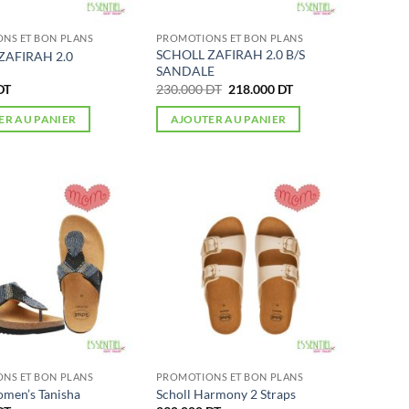
NS ET BON PLANS
PROMOTIONS ET BON PLANS
SCHOLL ZAFIRAH 2.0 B/S
ZAFIRAH 2.0
SANDALE
Le
Le
DT
230.000
DT
218.000
DT
prix
prix
initial
actuel
ER AU PANIER
AJOUTER AU PANIER
était :
est :
230.000 DT.
218.000 DT.
NS ET BON PLANS
PROMOTIONS ET BON PLANS
omen’s Tanisha
Scholl Harmony 2 Straps