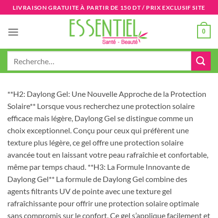
Passer
LIVRAISON GRATUITE À PARTIR DE 150 DT / PRIX EXCLUSIF SITE
au
contenu
0
Recherche
pour :
**H2: Daylong Gel: Une Nouvelle Approche de la Protection
Solaire** Lorsque vous recherchez une protection solaire
efficace mais légère, Daylong Gel se distingue comme un
choix exceptionnel. Conçu pour ceux qui préfèrent une
texture plus légère, ce gel offre une protection solaire
avancée tout en laissant votre peau rafraîchie et confortable,
même par temps chaud. **H3: La Formule Innovante de
Daylong Gel** La formule de Daylong Gel combine des
agents filtrants UV de pointe avec une texture gel
rafraîchissante pour offrir une protection solaire optimale
sans compromis sur le confort. Ce gel s’applique facilement et