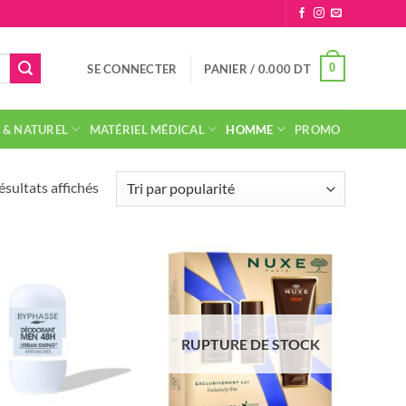
0
SE CONNECTER
PANIER /
0.000
DT
 & NATUREL
MATÉRIEL MÉDICAL
HOMME
PROMO
Trié
ésultats affichés
par
popularité
RUPTURE DE STOCK