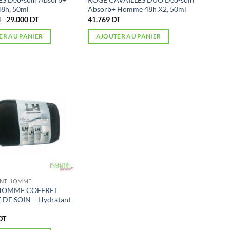
8h, 50ml
Absorb+ Homme 48h X2, 50ml
Le
Le
T
29.000
DT
41.769
DT
prix
prix
initial
actuel
ER AU PANIER
AJOUTER AU PANIER
était :
est :
34.900 DT.
29.000 DT.
NT HOMME
 HOMME COFFRET
DE SOIN – Hydratant
DT