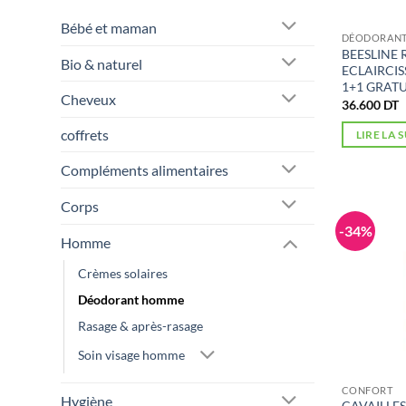
Bébé et maman
DÉODORANT 
BEESLINE 
Bio & naturel
ECLAIRCI
1+1 GRATU
Cheveux
36.600
DT
coffrets
LIRE LA 
Compléments alimentaires
Corps
-34%
Homme
Crèmes solaires
Déodorant homme
Rasage & après-rasage
Soin visage homme
CONFORT
Hygiène
CAVAILLES