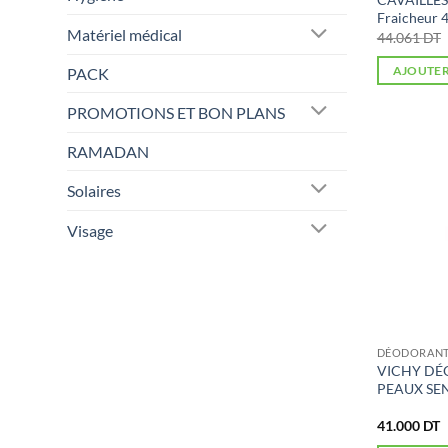
Fraicheur 
Matériel médical
44.061
DT
PACK
AJOUTER
PROMOTIONS ET BON PLANS
RAMADAN
Solaires
Visage
DÉODORAN
VICHY D
PEAUX SEN
41.000
DT