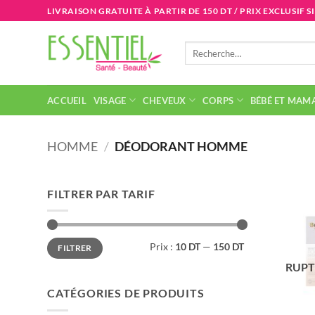
Passer
LIVRAISON GRATUITE À PARTIR DE 150 DT / PRIX EXCLUSIF S
au
contenu
Recherche
pour :
ACCUEIL
VISAGE
CHEVEUX
CORPS
BÉBÉ ET MAM
HOMME
/
DÉODORANT HOMME
FILTRER PAR TARIF
Prix
Prix
Prix :
10 DT
—
150 DT
FILTRER
min
max
RUPT
CATÉGORIES DE PRODUITS