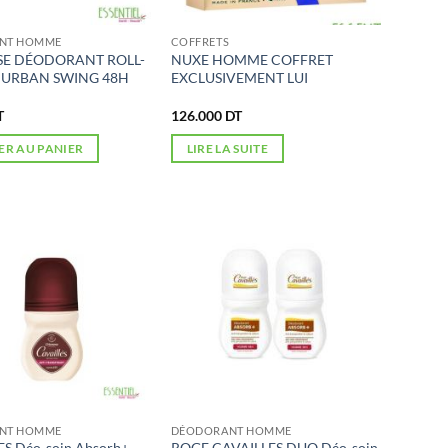
NT HOMME
COFFRETS
SE DÉODORANT ROLL-
NUXE HOMME COFFRET
 URBAN SWING 48H
EXCLUSIVEMENT LUI
T
126.000
DT
ER AU PANIER
LIRE LA SUITE
NT HOMME
DÉODORANT HOMME
S Déo-soin Absorb+
ROGE CAVAILLES DUO Déo-soin