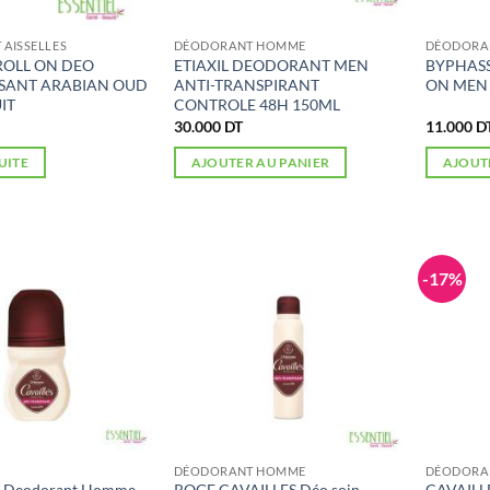
AISSELLES
DÉODORANT HOMME
DÉODORA
ROLL ON DEO
ETIAXIL DEODORANT MEN
BYPHAS
SSANT ARABIAN OUD
ANTI-TRANSPIRANT
ON MEN
IT
CONTROLE 48H 150ML
30.000
DT
11.000
D
SUITE
AJOUTER AU PANIER
AJOUT
-17%
DÉODORANT HOMME
DÉODORA
 Deodorant Homme
ROGE CAVAILLES Déo soin
CAVAILLE