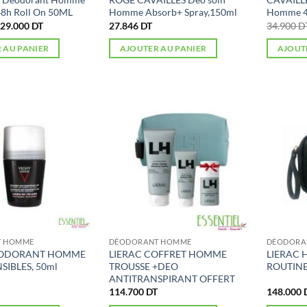
48h Roll On 50ML
Homme Absorb+ Spray,150ml
Homme 4
Le
Le
29.000
DT
27.846
DT
34.900
D
prix
prix
initial
actuel
 AU PANIER
AJOUTER AU PANIER
AJOUT
était :
est :
44.061 DT.
29.000 DT.
T HOMME
DÉODORANT HOMME
DÉODORA
ÉODORANT HOMME
LIERAC COFFRET HOMME
LIERAC
SIBLES, 50ml
TROUSSE +DEO
ROUTINE 
ANTITRANSPIRANT OFFERT
114.700
DT
148.000