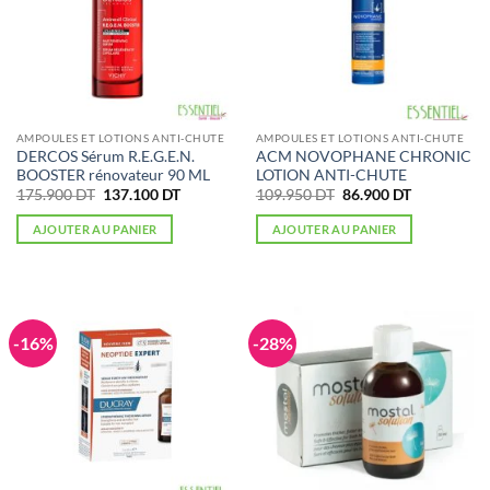
AMPOULES ET LOTIONS ANTI-CHUTE
AMPOULES ET LOTIONS ANTI-CHUTE
DERCOS Sérum R.E.G.E.N.
ACM NOVOPHANE CHRONIC
BOOSTER rénovateur 90 ML
LOTION ANTI-CHUTE
Le
Le
Le
Le
175.900
DT
137.100
DT
109.950
DT
86.900
DT
prix
prix
prix
prix
initial
actuel
initial
actuel
AJOUTER AU PANIER
AJOUTER AU PANIER
était :
est :
était :
est :
175.900 DT.
137.100 DT.
109.950 DT.
86.900 DT.
-16%
-28%