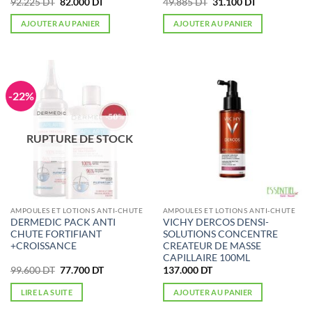
Le
Le
Le
Le
92.225
DT
82.000
DT
49.885
DT
31.100
DT
prix
prix
prix
prix
initial
actuel
initial
actuel
AJOUTER AU PANIER
AJOUTER AU PANIER
était :
est :
était :
est :
92.225 DT.
82.000 DT.
49.885 DT.
31.100 DT.
-22%
RUPTURE DE STOCK
AMPOULES ET LOTIONS ANTI-CHUTE
AMPOULES ET LOTIONS ANTI-CHUTE
DERMEDIC PACK ANTI
VICHY DERCOS DENSI-
CHUTE FORTIFIANT
SOLUTIONS CONCENTRE
+CROISSANCE
CREATEUR DE MASSE
CAPILLAIRE 100ML
Le
Le
99.600
DT
77.700
DT
137.000
DT
prix
prix
initial
actuel
LIRE LA SUITE
AJOUTER AU PANIER
était :
est :
99.600 DT.
77.700 DT.