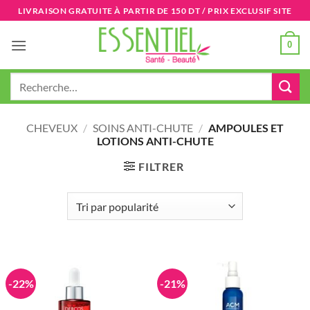
Passer
LIVRAISON GRATUITE À PARTIR DE 150 DT / PRIX EXCLUSIF SITE
au
contenu
0
Recherche
pour :
CHEVEUX
/
SOINS ANTI-CHUTE
/
AMPOULES ET
LOTIONS ANTI-CHUTE
FILTRER
-22%
-21%