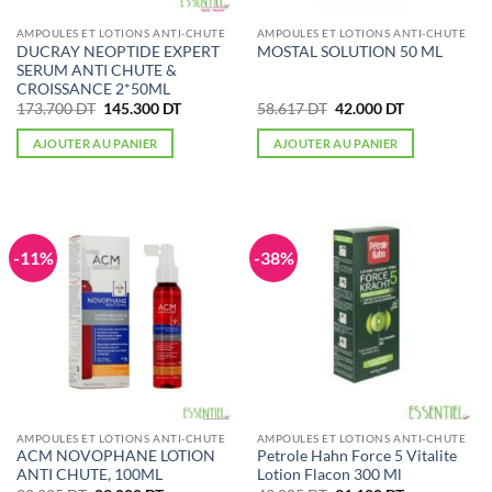
AMPOULES ET LOTIONS ANTI-CHUTE
AMPOULES ET LOTIONS ANTI-CHUTE
DUCRAY NEOPTIDE EXPERT
MOSTAL SOLUTION 50 ML
SERUM ANTI CHUTE &
CROISSANCE 2*50ML
Le
Le
Le
Le
173.700
DT
145.300
DT
58.617
DT
42.000
DT
prix
prix
prix
prix
initial
actuel
initial
actuel
AJOUTER AU PANIER
AJOUTER AU PANIER
était :
est :
était :
est :
173.700 DT.
145.300 DT.
58.617 DT.
42.000 DT.
-11%
-38%
AMPOULES ET LOTIONS ANTI-CHUTE
AMPOULES ET LOTIONS ANTI-CHUTE
ACM NOVOPHANE LOTION
Petrole Hahn Force 5 Vitalite
ANTI CHUTE, 100ML
Lotion Flacon 300 Ml