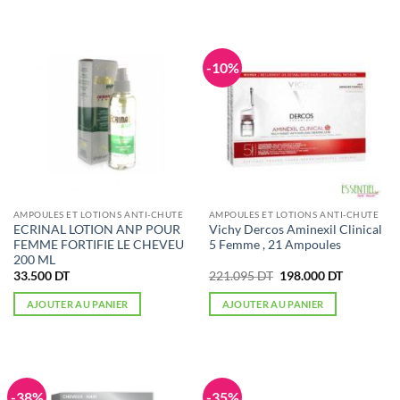
-10%
AMPOULES ET LOTIONS ANTI-CHUTE
AMPOULES ET LOTIONS ANTI-CHUTE
ECRINAL LOTION ANP POUR
Vichy Dercos Aminexil Clinical
FEMME FORTIFIE LE CHEVEU
5 Femme , 21 Ampoules
200 ML
Le
Le
33.500
DT
221.095
DT
198.000
DT
prix
prix
initial
actuel
AJOUTER AU PANIER
AJOUTER AU PANIER
était :
est :
221.095 DT.
198.000 D
-38%
-35%