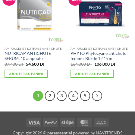
AMPOULES ET LOTIONS ANTI-CHUTE
AMPOULES ET LOTIONS ANTI-CHUTE
NUTRICAP ANTICHUTE
PHYTO Phytocyane antichute
SERUM, 10 ampoules
femme, Bte de 12 *5 ml
Le
Le
Le
Le
87.400
DT
54.600
DT
164.000
DT
106.000
DT
prix
prix
prix
prix
initial
actuel
initial
actuel
AJOUTER AU PANIER
AJOUTER AU PANIER
était :
est :
était :
est :
87.400 DT.
54.600 DT.
164.000 DT.
106.000 D
1
2
3
4
5
Visa
PayPal
Stripe
MasterCard
Cash
On
Copyright 2026 ©
paraessentiel
powered by
NAVITRENDS