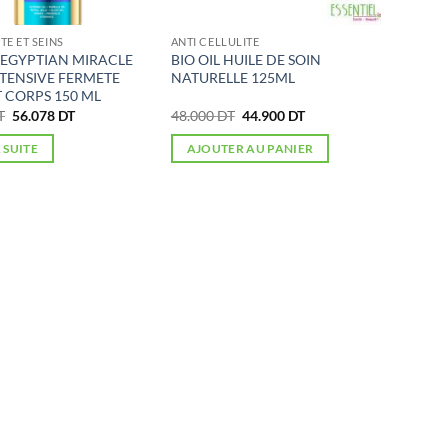
TE ET SEINS
ANTI CELLULITE
 EGYPTIAN MIRACLE
BIO OIL HUILE DE SOIN
NTENSIVE FERMETE
NATURELLE 125ML
T CORPS 150 ML
Le
Le
Le
Le
T
56.078
DT
48.000
DT
44.900
DT
prix
prix
prix
prix
initial
actuel
initial
actuel
A SUITE
AJOUTER AU PANIER
était :
est :
était :
est :
65.974 DT.
56.078 DT.
48.000 DT.
44.900 DT.