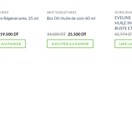
TURES
ANTI VERGETURES
SOINS BUS
EVELINE
le Régénérante, 25 ml
Bio Oil Huile de soin 60 ml
HUILE I
BUSTE E
Le
Le
Le
Le
19.500
DT
34.000
DT
25.500
DT
65.974
D
prix
prix
prix
prix
initial
actuel
initial
actuel
 AU PANIER
AJOUTER AU PANIER
LIRE L
était :
est :
était :
est :
24.628 DT.
19.500 DT.
34.000 DT.
25.500 DT.