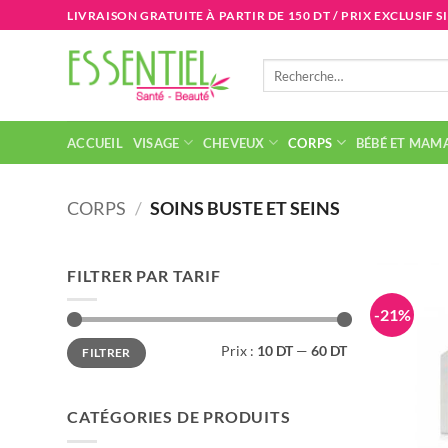
Passer
LIVRAISON GRATUITE À PARTIR DE 150 DT / PRIX EXCLUSIF S
au
contenu
Recherche
pour :
ACCUEIL
VISAGE
CHEVEUX
CORPS
BÉBÉ ET MAM
CORPS
/
SOINS BUSTE ET SEINS
FILTRER PAR TARIF
-21%
Prix
Prix
Prix :
10 DT
—
60 DT
FILTRER
min
max
CATÉGORIES DE PRODUITS