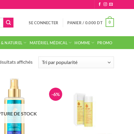
0
SE CONNECTER
PANIER /
0.000
DT
 & NATUREL
MATÉRIEL MÉDICAL
HOMME
PROMO
Trié
ésultats affichés
par
popularité
-6%
TURE DE STOCK