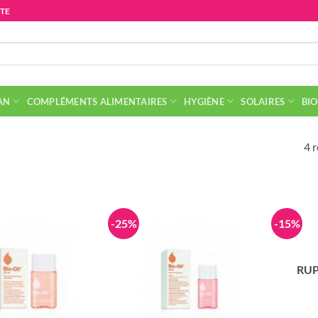
ITE
AN
COMPLÉMENTS ALIMENTAIRES
HYGIÈNE
SOLAIRES
BIO
4 r
-25%
-15%
RUP