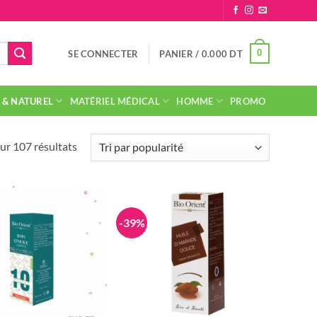
0
SE CONNECTER
PANIER /
0.000
DT
 & NATUREL
MATÉRIEL MÉDICAL
HOMME
PROMO
Trié
ur 107 résultats
par
popularité
-39%