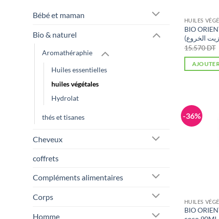
Bébé et maman
HUILES VÉG
BIO ORIENT
Bio & naturel
15.570
DT
Aromathéraphie
AJOUTER
Huiles essentielles
huiles végétales
Hydrolat
-36%
thés et tisanes
Cheveux
coffrets
Compléments alimentaires
Corps
HUILES VÉG
BIO ORIENT
Homme
coco 90ML