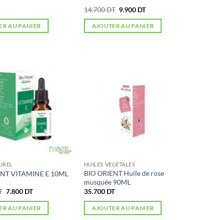
Le
Le
14.700
DT
9.900
DT
prix
prix
initial
actuel
ER AU PANIER
AJOUTER AU PANIER
était :
est :
14.700 DT.
9.900 DT.
UREL
HUILES VÉGÉTALES
BIO ORIENT Huile de rose
ENT VITAMINE E 10ML
musquée 90ML
Le
Le
T
7.800
DT
35.700
DT
prix
prix
initial
actuel
ER AU PANIER
AJOUTER AU PANIER
était :
est :
12.485 DT.
7.800 DT.