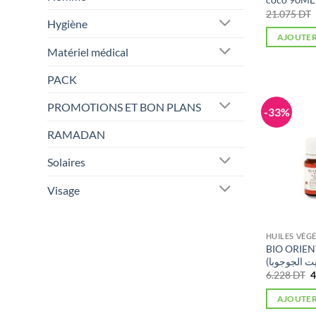
21.075
DT
Hygiène
AJOUTER
Matériel médical
PACK
PROMOTIONS ET BON PLANS
-33%
RAMADAN
Solaires
Visage
HUILES VÉG
BIO ORIENT
L
6.228
DT
4
p
i
AJOUTER
é
6