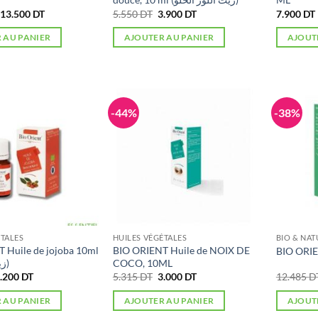
Le
Le
Le
Le
13.500
DT
5.550
DT
3.900
DT
7.900
DT
prix
prix
prix
prix
initial
actuel
initial
actuel
 AU PANIER
AJOUTER AU PANIER
AJOUT
était :
est :
était :
est :
21.075 DT.
13.500 DT.
5.550 DT.
3.900 DT.
-44%
-38%
ÉTALES
HUILES VÉGÉTALES
BIO & NAT
 Huile de jojoba 10ml
BIO ORIENT Huile de NOIX DE
BIO ORI
(زيت الجوجوبا)
COCO, 10ML
e
Le
Le
Le
.200
DT
5.315
DT
3.000
DT
12.485
D
rix
prix
prix
prix
nitial
actuel
initial
actuel
 AU PANIER
AJOUTER AU PANIER
AJOUT
tait :
est :
était :
est :
.228 DT.
4.200 DT.
5.315 DT.
3.000 DT.