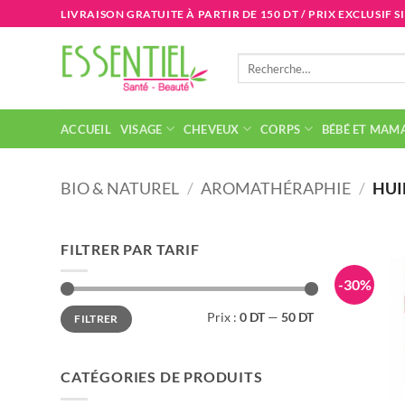
Passer
LIVRAISON GRATUITE À PARTIR DE 150 DT / PRIX EXCLUSIF S
au
contenu
Recherche
pour :
ACCUEIL
VISAGE
CHEVEUX
CORPS
BÉBÉ ET MAM
BIO & NATUREL
/
AROMATHÉRAPHIE
/
HUI
FILTRER PAR TARIF
-30%
Prix
Prix
Prix :
0 DT
—
50 DT
FILTRER
min
max
CATÉGORIES DE PRODUITS