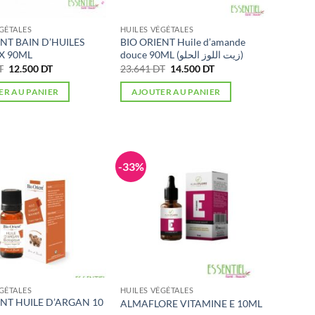
GÉTALES
HUILES VÉGÉTALES
ENT BAIN D’HUILES
BIO ORIENT Huile d’amande
X 90ML
douce 90ML (زيت اللوز الحلو)
Le
Le
Le
Le
T
12.500
DT
23.641
DT
14.500
DT
prix
prix
prix
prix
initial
actuel
initial
actuel
ER AU PANIER
AJOUTER AU PANIER
était :
est :
était :
est :
18.064 DT.
12.500 DT.
23.641 DT.
14.500 DT.
-33%
GÉTALES
HUILES VÉGÉTALES
ENT HUILE D’ARGAN 10
ALMAFLORE VITAMINE E 10ML