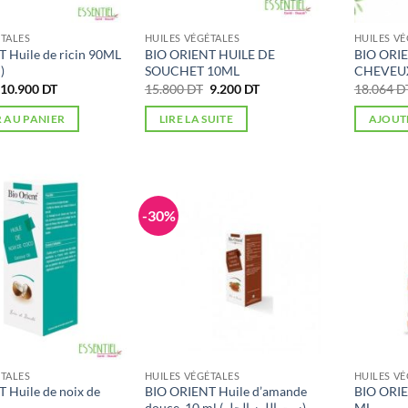
ÉTALES
HUILES VÉGÉTALES
HUILES VÉ
 Huile de ricin 90ML
BIO ORIENT HUILE DE
BIO ORI
(زيت الخروع)
SOUCHET 10ML
CHEVEU
Le
Le
Le
Le
10.900
DT
15.800
DT
9.200
DT
18.064
D
prix
prix
prix
prix
initial
actuel
initial
actuel
 AU PANIER
LIRE LA SUITE
AJOUT
était :
est :
était :
est :
15.570 DT.
10.900 DT.
15.800 DT.
9.200 DT.
-30%
ÉTALES
HUILES VÉGÉTALES
HUILES VÉ
 Huile de noix de
BIO ORIENT Huile d’amande
BIO ORI
douce, 10 ml (زيت اللوز الحلو)
ML