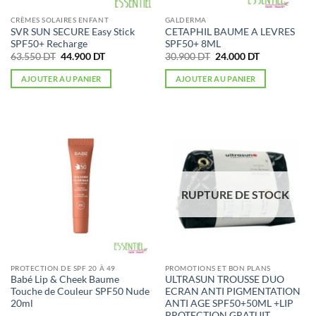
CRÈMES SOLAIRES ENFANT
GALDERMA
SVR SUN SECURE Easy Stick
CETAPHIL BAUME A LEVRES
SPF50+ Recharge
SPF50+ 8ML
Le
Le
Le
Le
63.550
DT
44.900
DT
30.900
DT
24.000
DT
prix
prix
prix
prix
initial
actuel
initial
actuel
AJOUTER AU PANIER
AJOUTER AU PANIER
était :
est :
était :
est :
63.550 DT.
44.900 DT.
30.900 DT.
24.000 DT.
RUPTURE DE STOCK
PROTECTION DE SPF 20 À 49
PROMOTIONS ET BON PLANS
Babé Lip & Cheek Baume
ULTRASUN TROUSSE DUO
Touche de Couleur SPF50 Nude
ECRAN ANTI PIGMENTATION
20ml
ANTI AGE SPF50+50ML +LIP
PROTECTION GRATUIT