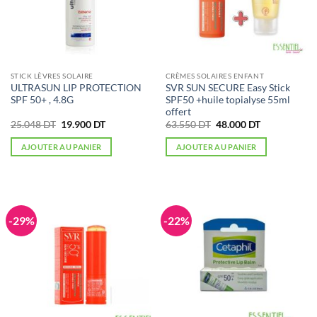
STICK LÈVRES SOLAIRE
CRÈMES SOLAIRES ENFANT
ULTRASUN LIP PROTECTION
SVR SUN SECURE Easy Stick
SPF 50+ , 4.8G
SPF50 +huile topialyse 55ml
offert
Le
Le
Le
Le
25.048
DT
19.900
DT
63.550
DT
48.000
DT
prix
prix
prix
prix
initial
actuel
initial
actuel
AJOUTER AU PANIER
AJOUTER AU PANIER
était :
est :
était :
est :
25.048 DT.
19.900 DT.
63.550 DT.
48.000 DT.
-29%
-22%