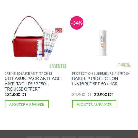
-34%
CRÉME SOLAIRE ANTI TÂCHES
PROTECTION SUPÉRIEURE À SPF 50+
ULTRASUN PACK ANTI-AGE
BABE LIP PROTECTION
ANTI-TACHES SPF50+
INVISIBLE SPF 50+ 4GR
TROUSSE OFFERT
Le
Le
131.000
DT
34.900
DT
22.900
DT
prix
prix
initial
actuel
AJOUTER AU PANIER
AJOUTER AU PANIER
était :
est :
34.900 DT.
22.900 DT.