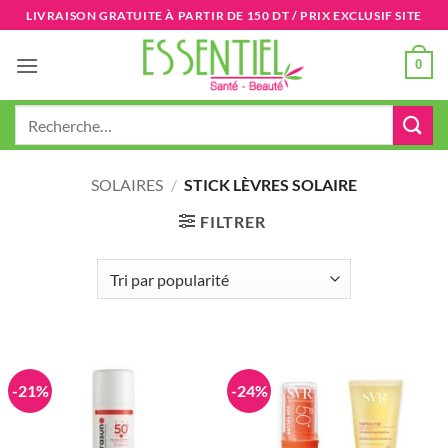
Passer
LIVRAISON GRATUITE À PARTIR DE 150 DT / PRIX EXCLUSIF SITE
au
contenu
0
Recherche
pour :
SOLAIRES
/
STICK LÈVRES SOLAIRE
FILTRER
-21%
-24%