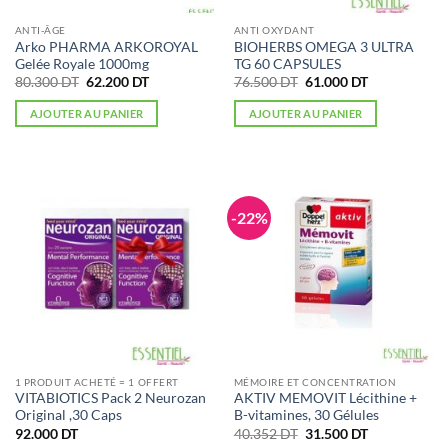
ANTI-ÂGE
ANTI OXYDANT
Arko PHARMA ARKOROYAL
BIOHERBS OMEGA 3 ULTRA
Gelée Royale 1000mg
TG 60 CAPSULES
Le
Le
Le
Le
80.300
DT
62.200
DT
76.500
DT
61.000
DT
prix
prix
prix
prix
initial
actuel
initial
actuel
AJOUTER AU PANIER
AJOUTER AU PANIER
était :
est :
était :
est :
80.300 DT.
62.200 DT.
76.500 DT.
61.000 DT.
-22%
1 PRODUIT ACHETÉ = 1 OFFERT
MÉMOIRE ET CONCENTRATION
VITABIOTICS Pack 2 Neurozan
AKTIV MEMOVIT Lécithine +
Original ,30 Caps
B-vitamines, 30 Gélules
Le
Le
92.000
DT
40.352
DT
31.500
DT
prix
prix