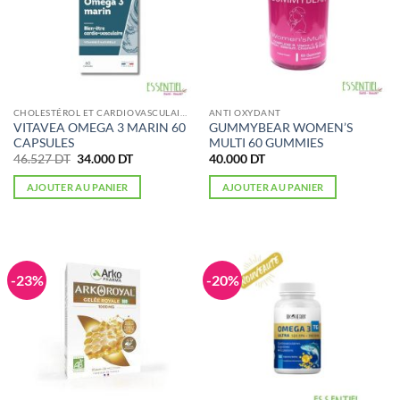
CHOLESTÉROL ET CARDIOVASCULAIRE
ANTI OXYDANT
VITAVEA OMEGA 3 MARIN 60
GUMMYBEAR WOMEN’S
CAPSULES
MULTI 60 GUMMIES
Le
Le
46.527
DT
34.000
DT
40.000
DT
prix
prix
initial
actuel
AJOUTER AU PANIER
AJOUTER AU PANIER
était :
est :
46.527 DT.
34.000 DT.
-23%
-20%