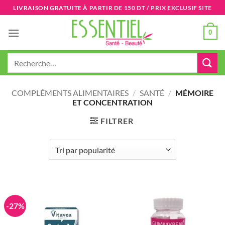
Passer
LIVRAISON GRATUITE À PARTIR DE 150 DT / PRIX EXCLUSIF SITE
au
contenu
0
Recherche
pour :
COMPLÉMENTS ALIMENTAIRES
/
SANTÉ
/
MÉMOIRE
ET CONCENTRATION
FILTRER
-27%