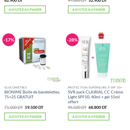
62.900
DT
94.500
DT
52.900
DT
prix
prix
sur 5
initial
actuel
AJOUTER AU PANIER
AJOUTER AU PANIER
était :
est :
94.500 DT.
52.900 DT.
-17%
-28%
GLUCOMÈTRES
PROTECTION SUPÉRIEURE À SPF 50+
BIONIME Boite de bandelettes,
SVR pack CLAIRIAL CC Crème
75+25 GRATUIT
Light SPF50, 40ml + gel 55ml
offert
Le
Le
Le
Le
71.500
DT
59.500
DT
95.500
DT
68.800
DT
prix
prix
prix
prix
initial
actuel
initial
actuel
AJOUTER AU PANIER
AJOUTER AU PANIER
était :
est :
était :
est :
71.500 DT.
59.500 DT.
95.500 DT.
68.800 DT.