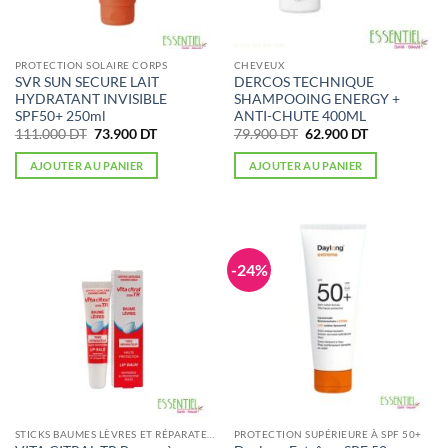
PROTECTION SOLAIRE CORPS
CHEVEUX
SVR SUN SECURE LAIT
DERCOS TECHNIQUE
HYDRATANT INVISIBLE
SHAMPOOING ENERGY +
SPF50+ 250ml
ANTI-CHUTE 400ML
Le
Le
Le
Le
111.000
DT
73.900
DT
79.900
DT
62.900
DT
prix
prix
prix
prix
initial
actuel
initial
actuel
AJOUTER AU PANIER
AJOUTER AU PANIER
était :
est :
était :
est :
111.000 DT.
73.900 DT.
79.900 DT.
62.900 DT.
-24%
STICKS BAUMES LÈVRES ET RÉPARATEURS
PROTECTION SUPÉRIEURE À SPF 50+