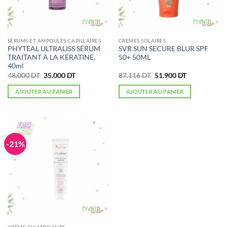
SÉRUMS ET AMPOULES CAPILLAIRES
CRÈMES SOLAIRES
PHYTEAL ULTRALISS SÉRUM
SVR SUN SECURE BLUR SPF
TRAITANT À LA KÉRATINE,
50+ 50ML
40ml
Le
Le
Le
Le
48.000
DT
35.000
DT
87.116
DT
51.900
DT
prix
prix
prix
prix
initial
actuel
initial
actuel
AJOUTER AU PANIER
AJOUTER AU PANIER
était :
est :
était :
est :
48.000 DT.
35.000 DT.
87.116 DT.
51.900 DT.
-21%