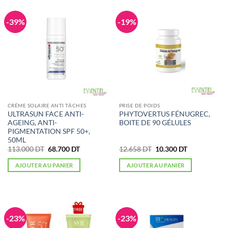
-39%
-19%
CRÉME SOLAIRE ANTI TÂCHES
PRISE DE POIDS
ULTRASUN FACE ANTI-
PHYTOVERTUS FÉNUGREC,
AGEING, ANTI-
BOITE DE 90 GÉLULES
PIGMENTATION SPF 50+,
50ML
Le
Le
Le
Le
113.000
DT
68.700
DT
12.658
DT
10.300
DT
prix
prix
prix
prix
initial
actuel
initial
actuel
AJOUTER AU PANIER
AJOUTER AU PANIER
était :
est :
était :
est :
113.000 DT.
68.700 DT.
12.658 DT.
10.300 DT.
-23%
-23%