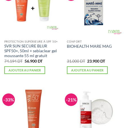
PROTECTION SUPÉRIEURE À SPF 50+
CONFORT
SVR SUN SECURE BLUR
BIOHEALTH MARE MAG
SPF50+, 50ml + sebiaclear gel
moussante 55 ml gratuit
Le
Le
Le
Le
74.194
DT
56.900
DT
31.000
DT
23.900
DT
prix
prix
prix
prix
initial
actuel
initial
actuel
AJOUTER AU PANIER
AJOUTER AU PANIER
était :
est :
était :
est :
74.194 DT.
56.900 DT.
31.000 DT.
23.900 DT.
-33%
-21%