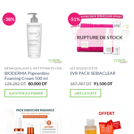
-38%
-51%
RUPTURE DE STOCK
DÉMAQUILLANTS, NETTOYANTS VISAGE
LES SOLDES D'ETÉ
BIODERMA Pigmentbio
SVR PACK SEBIACLEAR
Foaming Cream 500 ml
Le
Le
Le
Le
128.282
DT
80.000
DT
187.387
DT
91.500
DT
prix
prix
prix
prix
initial
actuel
initial
actuel
AJOUTER AU PANIER
LIRE LA SUITE
était :
est :
était :
est :
128.282 DT.
80.000 DT.
187.387 DT.
91.500 DT.