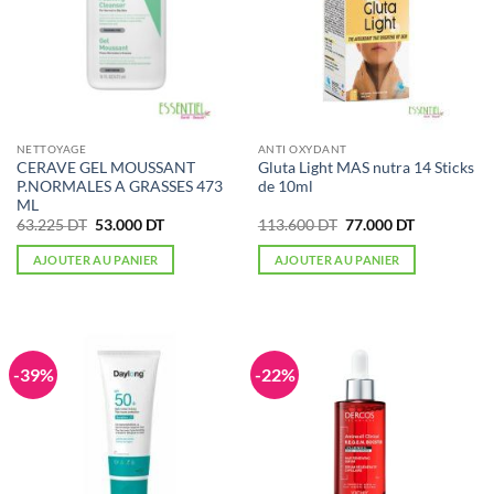
NETTOYAGE
ANTI OXYDANT
CERAVE GEL MOUSSANT
Gluta Light MAS nutra 14 Sticks
P.NORMALES A GRASSES 473
de 10ml
ML
Le
Le
Le
Le
63.225
DT
53.000
DT
113.600
DT
77.000
DT
prix
prix
prix
prix
initial
actuel
initial
actuel
AJOUTER AU PANIER
AJOUTER AU PANIER
était :
est :
était :
est :
63.225 DT.
53.000 DT.
113.600 DT.
77.000 DT.
-39%
-22%