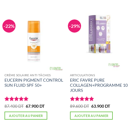
28.504 DT.
16.950 DT.
102.500 DT.
71.900 DT.
-22%
-29%
CRÉME SOLAIRE ANTI TÂCHES
ARTICULATIONS
EUCERIN PIGMENT CONTROL
ERIC FAVRE PURE
SUN FLUID SPF 50+
COLLAGEN+PROGRAMME 10
JOURS
Note
5
sur
Le
Le
Note
5
sur
Le
Le
87.400
DT
67.900
DT
89.600
DT
63.900
DT
prix
prix
prix
prix
5
5
initial
actuel
initial
actuel
AJOUTER AU PANIER
AJOUTER AU PANIER
était :
est :
était :
est :
87.400 DT.
67.900 DT.
89.600 DT.
63.900 DT.