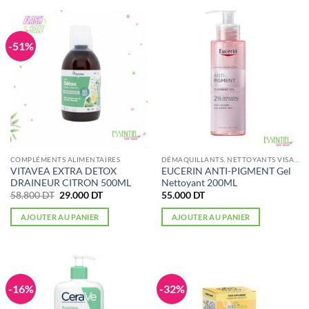
-51%
COMPLÉMENTS ALIMENTAIRES
DÉMAQUILLANTS, NETTOYANTS VISAGE
VITAVEA EXTRA DETOX
EUCERIN ANTI-PIGMENT Gel
DRAINEUR CITRON 500ML
Nettoyant 200ML
Le
Le
58.800
DT
29.000
DT
55.000
DT
prix
prix
initial
actuel
AJOUTER AU PANIER
AJOUTER AU PANIER
était :
est :
58.800 DT.
29.000 DT.
-16%
-32%