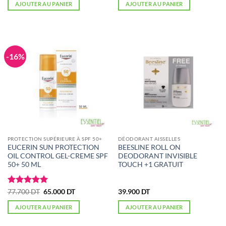
initial
actuel
initial
actuel
AJOUTER AU PANIER
AJOUTER AU PANIER
était :
est :
était :
est :
87.965 DT.
55.700 DT.
93.500 DT.
72.800 DT.
-16%
PROTECTION SUPÉRIEURE À SPF 50+
DÉODORANT AISSELLES
EUCERIN SUN PROTECTION
BEESLINE ROLL ON
OIL CONTROL GEL-CREME SPF
DEODORANT INVISIBLE
50+ 50 ML
TOUCH +1 GRATUIT
Note
5
sur
Le
Le
77.700
DT
65.000
DT
39.900
DT
prix
prix
5
initial
actuel
AJOUTER AU PANIER
AJOUTER AU PANIER
était :
est :
77.700 DT.
65.000 DT.