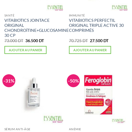
SANTÉ
IMMUNITÉ
VITABIOTICS JOINTACE
VITABIOTICS PERFECTIL
ORIGINAL
ORIGINAL TRIPLE ACTIVE 30
CHONDROÏTINE+GLUCOSAMINE
COMPRIMÉS
30 CP
Le
Le
Le
Le
73.000
DT
36.500
DT
70.725
DT
27.500
DT
prix
prix
prix
prix
initial
actuel
initial
actuel
AJOUTER AU PANIER
AJOUTER AU PANIER
était :
est :
était :
est :
73.000 DT.
36.500 DT.
70.725 DT.
27.500 DT.
-31%
-50%
SÉRUM ANTI-ÂGE
ANÉMIE