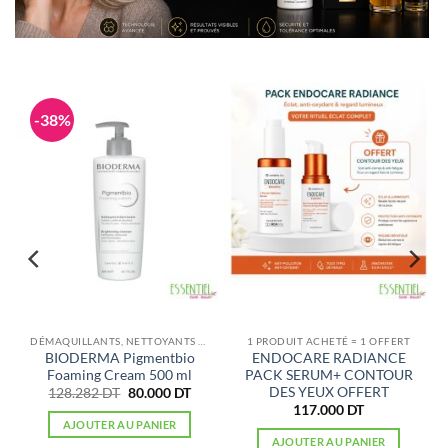
-38%
DÉMAQUILLANTS, NETTOYANTS VISAGE
1 PRODUIT ACHETÉ = 1 OFFERT
BIODERMA Pigmentbio
ENDOCARE RADIANCE
Foaming Cream 500 ml
PACK SERUM+ CONTOUR
DES YEUX OFFERT
Le
Le
128.282
DT
80.000
DT
x
prix
prix
117.000
DT
uel
initial
actuel
AJOUTER AU PANIER
:
était :
est :
AJOUTER AU PANIER
900 DT.
128.282 DT.
80.000 DT.