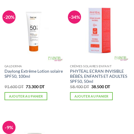
-20%
-34%
GALDERMA
CRÈMES SOLAIRES ENFANT
Daylong Extrême Lotion solaire
PHYTEAL ECRAN INVISIBLE
SPF50, 100ml
BÉBÉS, ENFANTS ET ADULTES
SPF50, 50ml
Le
Le
Le
Le
91.600
DT
73.300
DT
58.400
DT
38.500
DT
prix
prix
prix
prix
initial
actuel
initial
actuel
AJOUTER AU PANIER
AJOUTER AU PANIER
était :
est :
était :
est :
91.600 DT.
73.300 DT.
58.400 DT.
38.500 DT.
-9%