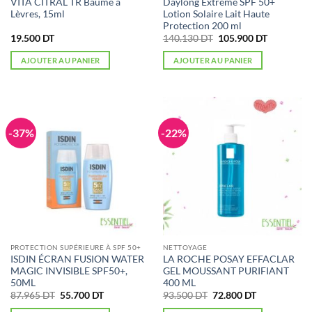
VITA CITRAL TR Baume à
Daylong Extrême SPF 50+
Lèvres, 15ml
Lotion Solaire Lait Haute
Protection 200 ml
Le
Le
19.500
DT
140.130
DT
105.900
DT
prix
prix
initial
actuel
AJOUTER AU PANIER
AJOUTER AU PANIER
était :
est :
140.130 DT.
105.900 D
-37%
-22%
PROTECTION SUPÉRIEURE À SPF 50+
NETTOYAGE
ISDIN ÉCRAN FUSION WATER
LA ROCHE POSAY EFFACLAR
MAGIC INVISIBLE SPF50+,
GEL MOUSSANT PURIFIANT
50ML
400 ML
Le
Le
Le
Le
87.965
DT
55.700
DT
93.500
DT
72.800
DT
prix
prix
prix
prix