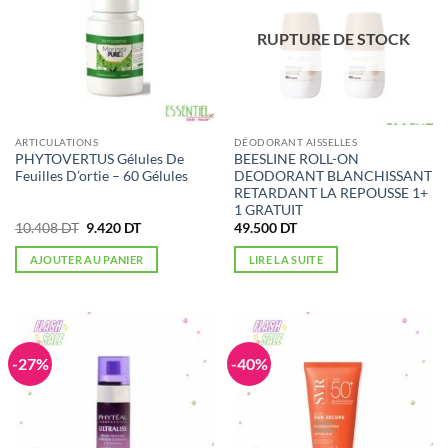
RUPTURE DE STOCK
ARTICULATIONS
DÉODORANT AISSELLES
PHYTOVERTUS Gélules De
BEESLINE ROLL-ON
Feuilles D’ortie – 60 Gélules
DEODORANT BLANCHISSANT
RETARDANT LA REPOUSSE 1+
1 GRATUIT
Le
Le
10.408
DT
9.420
DT
49.500
DT
prix
prix
initial
actuel
AJOUTER AU PANIER
LIRE LA SUITE
était :
est :
10.408 DT.
9.420 DT.
-27%
-40%