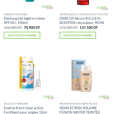
CRÈMES SOLAIRES
AMPOULES ET LOTIONS ANTI-CHUTE
Daylong Gel légère-crème
DERCOS Sérum R.E.G.E.N.
SPF50+, 100ml
BOOSTER rénovateur 90 ML
Le
Le
Le
Le
116.000
DT
70.900
DT
175.900
DT
137.100
DT
prix
prix
prix
prix
initial
actuel
initial
actuel
AJOUTER AU PANIER
AJOUTER AU PANIER
était :
est :
était :
est :
116.000 DT.
70.900 DT.
175.900 DT.
137.100 D
HUILES ET SÉRUMS
PROMOTIONS ET BON PLANS
Eveline 8 en1 total action
ISDIN ECRAN SOLAIRE
Fortifiant pour ongles 12ml
FUSION WATER TEINTEE