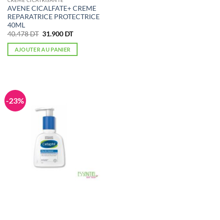
CRÈME CICATRISANTE
AVENE CICALFATE+ CREME
REPARATRICE PROTECTRICE
40ML
Le
Le
40.478
DT
31.900
DT
prix
prix
initial
actuel
AJOUTER AU PANIER
était :
est :
40.478 DT.
31.900 DT.
-23%