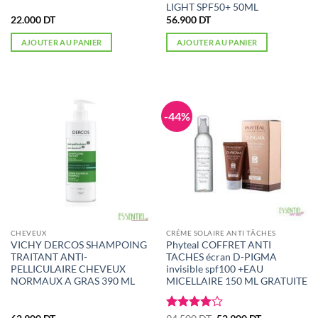
LIGHT SPF50+ 50ML
22.000
DT
56.900
DT
AJOUTER AU PANIER
AJOUTER AU PANIER
-44%
CHEVEUX
CRÉME SOLAIRE ANTI TÂCHES
VICHY DERCOS SHAMPOING
Phyteal COFFRET ANTI
TRAITANT ANTI-
TACHES écran D-PIGMA
PELLICULAIRE CHEVEUX
invisible spf100 +EAU
NORMAUX A GRAS 390 ML
MICELLAIRE 150 ML GRATUITE
Note
4
Le
Le