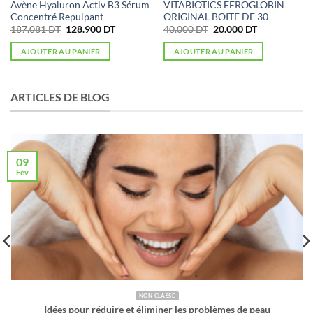
Avène Hyaluron Activ B3 Sérum
VITABIOTICS FEROGLOBIN
Concentré Repulpant
ORIGINAL BOITE DE 30
Le
Le
Le
Le
187.081
DT
128.900
DT
40.000
DT
20.000
DT
prix
prix
prix
prix
initial
actuel
initial
actuel
AJOUTER AU PANIER
AJOUTER AU PANIER
était :
est :
était :
est :
187.081 DT.
128.900 DT.
40.000 DT.
20.000 DT.
ARTICLES DE BLOG
09
Fév
NON CLASSÉ
roblèmes de peau
Gardez vos cheveux et ongles en bonne