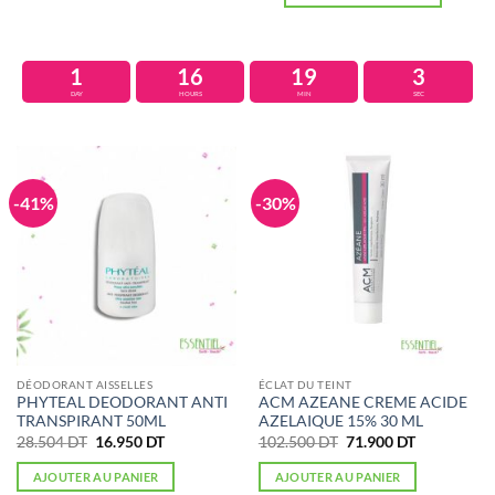
1
16
19
2
DAY
HOURS
MIN
SEC
-41%
-30%
DÉODORANT AISSELLES
ÉCLAT DU TEINT
PHYTEAL DEODORANT ANTI
ACM AZEANE CREME ACIDE
TRANSPIRANT 50ML
AZELAIQUE 15% 30 ML
Le
Le
Le
Le
28.504
DT
16.950
DT
102.500
DT
71.900
DT
prix
prix
prix
prix
initial
actuel
initial
actuel
AJOUTER AU PANIER
AJOUTER AU PANIER
était :
est :
était :
est :