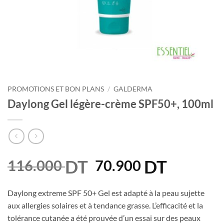
PROMOTIONS ET BON PLANS
/
GALDERMA
Daylong Gel légère-crème SPF50+, 100ml
DT
Le
DT
Le
116.000
70.900
prix
prix
initial
actuel
Daylong extreme SPF 50+ Gel est adapté à la peau sujette
était :
est :
aux allergies solaires et à tendance grasse. L’efficacité et la
116.000 DT.
70.900 D
tolérance cutanée a été prouvée d’un essai sur des peaux