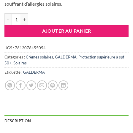
souffrant d’allergies solaires.
quantité de Daylong Gel légère-crème SPF50+, 100ml
AJOUTER AU PANIER
UGS :
7612076455054
Catégories :
Crèmes solaires
,
GALDERMA
,
Protection supérieure à spf
50+
,
Solaires
Étiquette :
GALDERMA
DESCRIPTION