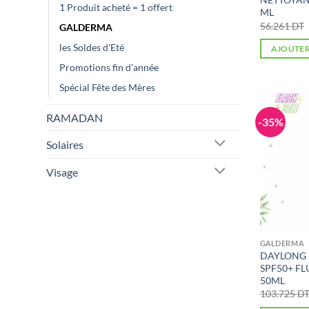
1 Produit acheté = 1 offert
ML
56.261
DT
GALDERMA
les Soldes d'Eté
AJOUTER
Promotions fin d'année
Spécial Fête des Mères
RAMADAN
-35%
Solaires
Visage
GALDERMA
DAYLONG 
SPF50+ F
50ML
103.725
D