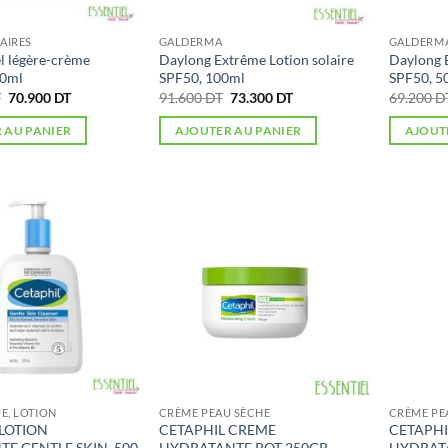
AIRES
GALDERMA
GALDERM
l légère-crème
Daylong Extrême Lotion solaire
Daylong E
00ml
SPF50, 100ml
SPF50, 5
Le
Le
Le
Le
T
70.900
DT
91.600
DT
73.300
DT
69.200
D
prix
prix
prix
prix
initial
actuel
initial
actuel
 AU PANIER
AJOUTER AU PANIER
AJOUT
était :
est :
était :
est :
116.000 DT.
70.900 DT.
91.600 DT.
73.300 DT.
E, LOTION
CRÈME PEAU SÈCHE
CRÈME PE
 LOTION
CETAPHIL CREME
CETAPHI
E GENTLE SKIN, 500
HYDRATANTE POT 250GR
HYDRAT