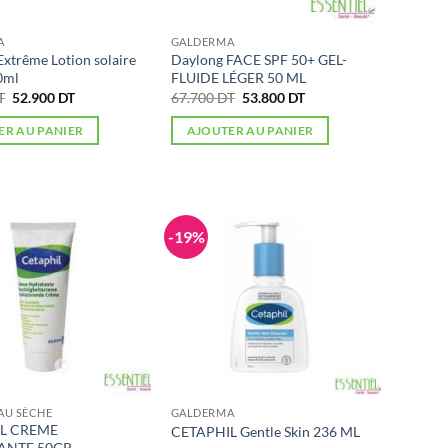
A
GALDERMA
xtrême Lotion solaire
Daylong FACE SPF 50+ GEL-
0ml
FLUIDE LÉGER 50 ML
Le
Le
Le
Le
T
52.900
DT
67.700
DT
53.800
DT
prix
prix
prix
prix
initial
actuel
initial
actuel
ER AU PANIER
AJOUTER AU PANIER
était :
est :
était :
est :
69.200 DT.
52.900 DT.
67.700 DT.
53.800 DT.
-19%
AU SÈCHE
GALDERMA
L CREME
CETAPHIL Gentle Skin 236 ML
ANTE 50GR