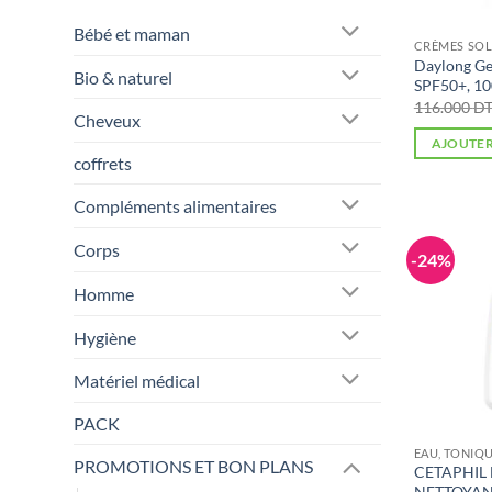
Bébé et maman
CRÈMES SOL
Daylong Ge
Bio & naturel
SPF50+, 1
116.000
D
Cheveux
AJOUTER
coffrets
Compléments alimentaires
Corps
-24%
Homme
Hygiène
Matériel médical
PACK
EAU, TONIQU
PROMOTIONS ET BON PLANS
CETAPHIL
NETTOYANT