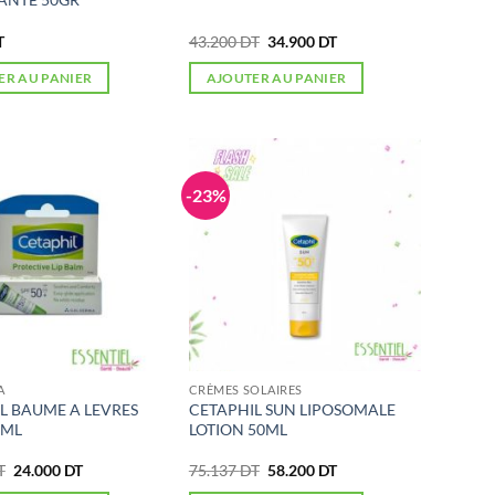
Le
Le
T
43.200
DT
34.900
DT
prix
prix
initial
actuel
ER AU PANIER
AJOUTER AU PANIER
était :
est :
43.200 DT.
34.900 DT.
-23%
A
CRÈMES SOLAIRES
L BAUME A LEVRES
CETAPHIL SUN LIPOSOMALE
8ML
LOTION 50ML
Le
Le
Le
Le
T
24.000
DT
75.137
DT
58.200
DT
prix
prix
prix
prix