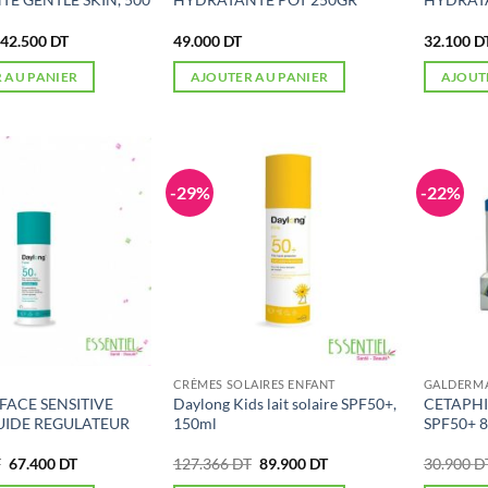
Le
Le
42.500
DT
49.000
DT
32.100
D
prix
prix
initial
actuel
 AU PANIER
AJOUTER AU PANIER
AJOUT
était :
est :
56.261 DT.
42.500 DT.
-29%
-22%
CRÈMES SOLAIRES ENFANT
GALDERM
FACE SENSITIVE
Daylong Kids lait solaire SPF50+,
CETAPHI
LUIDE REGULATEUR
150ml
SPF50+ 
Le
Le
Le
Le
T
67.400
DT
127.366
DT
89.900
DT
30.900
D
prix
prix
prix
prix