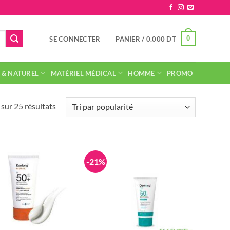
0
SE CONNECTER
PANIER /
0.000
DT
 & NATUREL
MATÉRIEL MÉDICAL
HOMME
PROMO
Trié
sur 25 résultats
par
popularité
-21%