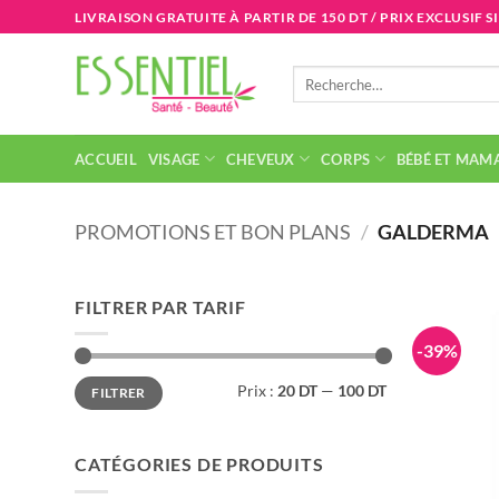
Passer
LIVRAISON GRATUITE À PARTIR DE 150 DT / PRIX EXCLUSIF S
au
contenu
Recherche
pour :
ACCUEIL
VISAGE
CHEVEUX
CORPS
BÉBÉ ET MAM
PROMOTIONS ET BON PLANS
/
GALDERMA
FILTRER PAR TARIF
-39%
Prix
Prix
Prix :
20 DT
—
100 DT
FILTRER
min
max
CATÉGORIES DE PRODUITS