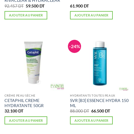
RIVACLEAR & HYDRACLEAR
Le
Le
92.457
DT
59.500
DT
61.900
DT
prix
prix
initial
actuel
AJOUTER AU PANIER
AJOUTER AU PANIER
était :
est :
92.457 DT.
59.500 DT.
-24%
CRÈME PEAU SÈCHE
HYDRATANTS TOUTES PEAUX
CETAPHIL CREME
SVR [B3] ESSENCE HYDRA 150
HYDRATANTE 50GR
ML
Le
Le
32.100
DT
88.000
DT
66.500
DT
prix
prix
initial
actuel
AJOUTER AU PANIER
AJOUTER AU PANIER
était :
est :
88.000 DT.
66.500 DT.