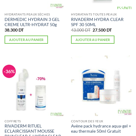
HYDRATANTS PEAUX SÈCHES
HYDRATANTS TOUTES PEAUX
DERMEDIC HYDRAIN 3 GEL
RIVADERM HYDRA CLEAR
CREME ULTR-HYDRAT 50g
SPF 30 50ML
Le
Le
38.300
DT
43.000
DT
27.500
DT
prix
prix
initial
actuel
AJOUTER AU PANIER
AJOUTER AU PANIER
était :
est :
43.000 DT.
27.500 DT.
-36%
COFFRETS
CONTOUR DES YEUX
RIVADERM RITUEL
Avène pack hydrance aqua-gel +
ECLAIRCISSANT MOUSSE
eau thermale 50ml Gratuit