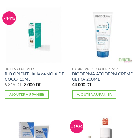
-44%
HUILES VÉGÉTALES
HYDRATANTS TOUTES PEAUX
BIO ORIENT Huile de NOIX DE
BIODERMA ATODERM CREME
COCO, 10ML
ULTRA 200ML
Le
Le
5.315
DT
3.000
DT
44.000
DT
prix
prix
initial
actuel
AJOUTER AU PANIER
AJOUTER AU PANIER
était :
est :
5.315 DT.
3.000 DT.
-15%