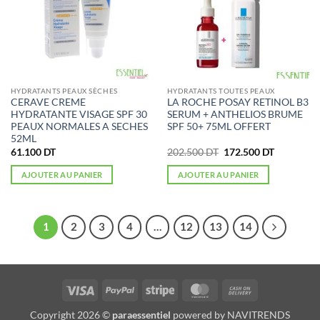
HYDRATANTS PEAUX SÈCHES
HYDRATANTS TOUTES PEAUX
CERAVE CREME
LA ROCHE POSAY RETINOL B3
HYDRATANTE VISAGE SPF 30
SERUM + ANTHELIOS BRUME
PEAUX NORMALES A SECHES
SPF 50+ 75ML OFFERT
52ML
Le
Le
61.100
DT
202.500
DT
172.500
DT
prix
prix
initial
actuel
AJOUTER AU PANIER
AJOUTER AU PANIER
était :
est :
202.500 DT.
172.500 D
1
2
3
4
…
12
13
14
Visa
PayPal
Stripe
MasterCard
Cash
On
Copyright 2026 ©
paraessentiel
powered by
NAVITRENDS