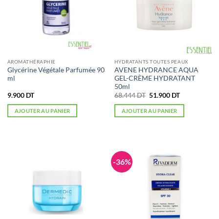
AROMATHÉRAPHIE
HYDRATANTS TOUTES PEAUX
Glycérine Végétale Parfumée 90
AVENE HYDRANCE AQUA
ml
GEL-CRÈME HYDRATANT
50ml
Le
Le
9.900
DT
68.444
DT
51.900
DT
prix
prix
initial
actuel
AJOUTER AU PANIER
AJOUTER AU PANIER
était :
est :
68.444 DT.
51.900 DT.
-36%