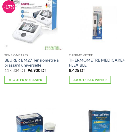
-17%
TENSIOMÈTRES
THERMOMÈTRE
BEURER BM27 Tensiomètre à
THERMOMETRE MEDICARE+
brassard universelle
FLEXIBLE
Le
Le
117.334
DT
96.900
DT
8.425
DT
prix
prix
initial
actuel
AJOUTER AU PANIER
AJOUTER AU PANIER
était :
est :
117.334 DT.
96.900 DT.