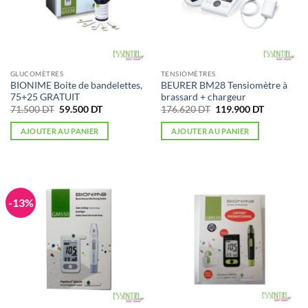
GLUCOMÈTRES
TENSIOMÈTRES
BIONIME Boite de bandelettes,
BEURER BM28 Tensiomètre à
75+25 GRATUIT
brassard + chargeur
Le
Le
Le
Le
71.500
DT
59.500
DT
176.620
DT
119.900
DT
prix
prix
prix
prix
initial
actuel
initial
actuel
AJOUTER AU PANIER
AJOUTER AU PANIER
était :
est :
était :
est :
71.500 DT.
59.500 DT.
176.620 DT.
119.900 D
-13%