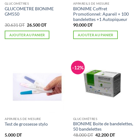
GLUCOMÈTRES
APPAREILS DE MESURE
GLUCOMETRE BIONIME
BIONIME Coffret
GM550
Promotionnel: Apareil + 100
bandelettes +1 Autopiqueur
Le
Le
30.631
DT
26.500
DT
90.000
DT
prix
prix
initial
actuel
AJOUTER AU PANIER
AJOUTER AU PANIER
était :
est :
30.631 DT.
26.500 DT.
-12%
APPAREILS DE MESURE
GLUCOMÈTRES
BIONIME Boite de bandelettes,
Test de grossesse stylo
50 bandelettes
Le
Le
5.000
DT
48.000
DT
42.200
DT
prix
prix