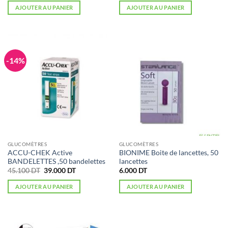
initial
actuel
AJOUTER AU PANIER
AJOUTER AU PANIER
était :
est :
48.000 DT.
42.200 DT.
-14%
GLUCOMÈTRES
GLUCOMÈTRES
ACCU-CHEK Active
BIONIME Boite de lancettes, 50
BANDELETTES ,50 bandelettes
lancettes
Le
Le
45.100
DT
39.000
DT
6.000
DT
prix
prix
initial
actuel
AJOUTER AU PANIER
AJOUTER AU PANIER
était :
est :
45.100 DT.
39.000 DT.