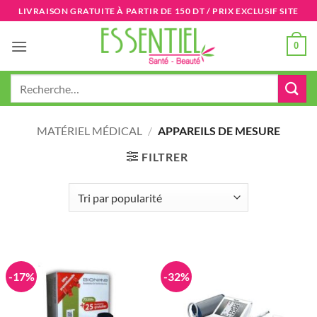
Passer
LIVRAISON GRATUITE À PARTIR DE 150 DT / PRIX EXCLUSIF SITE
au
contenu
0
Recherche
pour :
MATÉRIEL MÉDICAL
/
APPAREILS DE MESURE
FILTRER
-17%
-32%