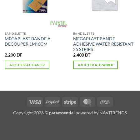
BANDELETTE
BANDELETTE
MEGAPLAST BANDE A
MEGAPLAST BANDE
DECOUPER 1M*6CM
ADHESIVE WATER RESISTANT
25 STRIPS
2.200
DT
2.400
DT
AJOUTER AU PANIER
AJOUTER AU PANIER
Visa
PayPal
Stripe
MasterCard
Cash
On
Copyright 2026 ©
paraessentiel
powered by
NAVITRENDS
Delivery