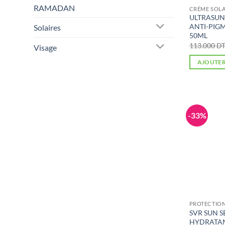
RAMADAN
CRÉME SOLA
ULTRASUN
ANTI-PIGM
Solaires
50ML
113.000
D
Visage
AJOUTER
-33%
PROTECTION
SVR SUN S
HYDRATANT