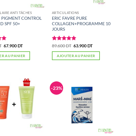
LAIRE ANTI TÂCHES
ARTICULATIONS
N PIGMENT CONTROL
ERIC FAVRE PURE
D SPF 50+
COLLAGEN+PROGRAMME 10
JOURS
ur
Le
Le
Note
5
sur
Le
Le
T
67.900
DT
89.600
DT
63.900
DT
prix
prix
prix
prix
5
initial
actuel
initial
actuel
ER AU PANIER
AJOUTER AU PANIER
était :
est :
était :
est :
87.400 DT.
67.900 DT.
89.600 DT.
63.900 DT.
-23%