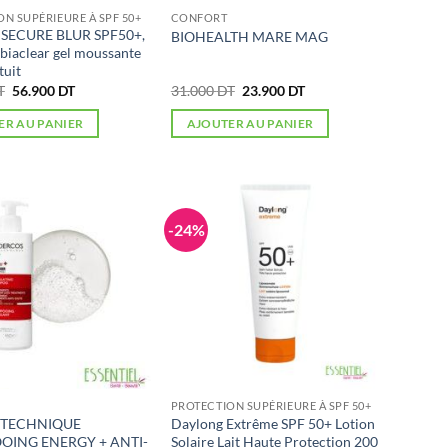
N SUPÉRIEURE À SPF 50+
CONFORT
 SECURE BLUR SPF50+,
BIOHEALTH MARE MAG
biaclear gel moussante
tuit
Le
Le
Le
Le
T
56.900
DT
31.000
DT
23.900
DT
prix
prix
prix
prix
initial
actuel
initial
actuel
ER AU PANIER
AJOUTER AU PANIER
était :
est :
était :
est :
74.194 DT.
56.900 DT.
31.000 DT.
23.900 DT.
-24%
PROTECTION SUPÉRIEURE À SPF 50+
 TECHNIQUE
Daylong Extrême SPF 50+ Lotion
ING ENERGY + ANTI-
Solaire Lait Haute Protection 200