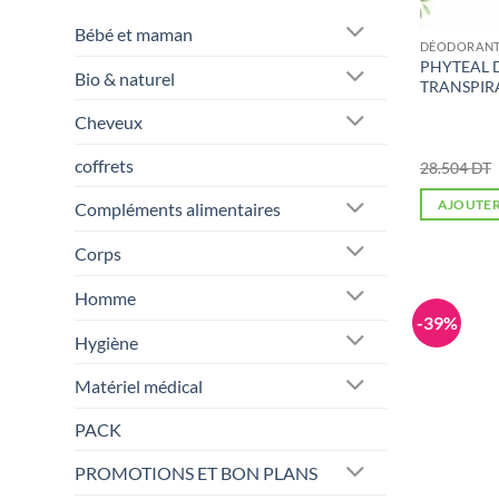
Bébé et maman
DÉODORANT 
PHYTEAL 
Bio & naturel
TRANSPIR
Cheveux
coffrets
28.504
DT
AJOUTER
Compléments alimentaires
Corps
Homme
-39%
Hygiène
Matériel médical
PACK
PROMOTIONS ET BON PLANS