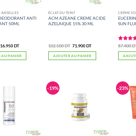
AISSELLES
ÉCLAT DU TEINT
CRÉME SO
DEODORANT ANTI
ACM AZEANE CREME ACIDE
EUCERI
ANT 50ML
AZELAIQUE 15% 30 ML
SUN FLUI
Le
Le
Le
Le
Note
5
s
16.950
DT
102.500
DT
71.900
DT
87.400
D
prix
prix
prix
prix
5
initial
actuel
initial
actuel
 AU PANIER
AJOUTER AU PANIER
AJOUT
était :
est :
était :
est :
28.504 DT.
16.950 DT.
102.500 DT.
71.900 DT.
-19%
-23%