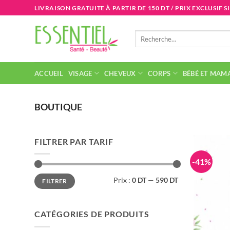
Passer
LIVRAISON GRATUITE À PARTIR DE 150 DT / PRIX EXCLUSIF S
au
contenu
Recherche
pour :
ACCUEIL
VISAGE
CHEVEUX
CORPS
BÉBÉ ET MAM
BOUTIQUE
FILTRER PAR TARIF
-41%
Prix
Prix
Prix :
0 DT
—
590 DT
FILTRER
min
max
CATÉGORIES DE PRODUITS