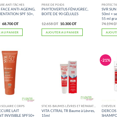
IRE ANTI TÂCHES
PRISE DE POIDS
PROTECTIO
 FACE ANTI-AGEING,
PHYTOVERTUS FÉNUGREC,
SVR SUN
ENTATION SPF 50+,
BOITE DE 90 GÉLULES
50ml + se
55 ml gra
Le
Le
Le
Le
T
68.700
DT
12.658
DT
10.300
DT
74.194
D
prix
prix
prix
prix
initial
actuel
initial
actuel
 AU PANIER
AJOUTER AU PANIER
AJOUT
était :
est :
était :
est :
113.000 DT.
68.700 DT.
12.658 DT.
10.300 DT.
-21%
 SOLAIRE CORPS
STICKS BAUMES LÈVRES ET RÉPARATEURS
CHEVEUX
ECURE LAIT
VITA CITRAL TR Baume à Lèvres,
DERCOS
 INVISIBLE SPF50+
15ml
SHAMPOO