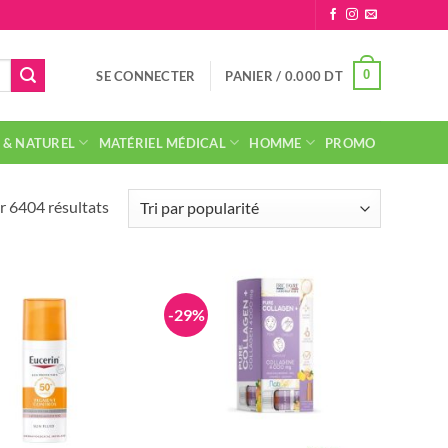
0
SE CONNECTER
PANIER /
0.000
DT
 & NATUREL
MATÉRIEL MÉDICAL
HOMME
PROMO
Trié
r 6404 résultats
par
popularité
-29%