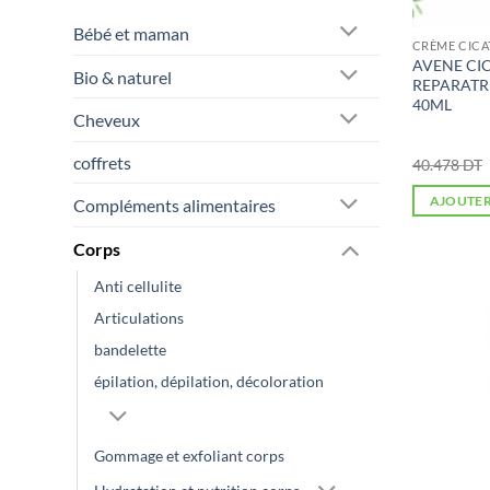
Bébé et maman
CRÈME CICA
AVENE CI
Bio & naturel
REPARATR
40ML
Cheveux
coffrets
40.478
DT
AJOUTER
Compléments alimentaires
Corps
Anti cellulite
Articulations
bandelette
épilation, dépilation, décoloration
Gommage et exfoliant corps