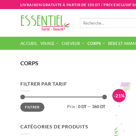
Passer
LIVRAISON GRATUITE À PARTIR DE 150 DT / PRIX EXCLUSIF S
au
contenu
Recherche
pour :
ACCUEIL
VISAGE
CHEVEUX
CORPS
BÉBÉ ET MAM
CORPS
FILTRER PAR TARIF
-21%
Prix
Prix
Prix :
0 DT
—
360 DT
FILTRER
min
max
CATÉGORIES DE PRODUITS