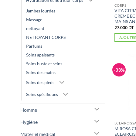
Hydratation et nutrition corps
CORPS
VITA CITR
Jambes lourdes
CREME EC
Massage
MAINS ANT
27.000
DT
nettoyant
NETTOYANT CORPS
AJOUTER
Parfums
Soins apaisants
Soins buste et seins
-33%
Soins des mains
Soins des pieds
Soins spécifiques
Homme
Hygiène
ECLAIRCISS
MIROSA C
Matériel médical
ECLAIRCI