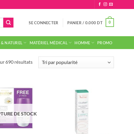
0
SE CONNECTER
PANIER /
0.000
DT
 & NATUREL
MATÉRIEL MÉDICAL
HOMME
PROMO
Trié
ur 690 résultats
par
popularité
TURE DE STOCK