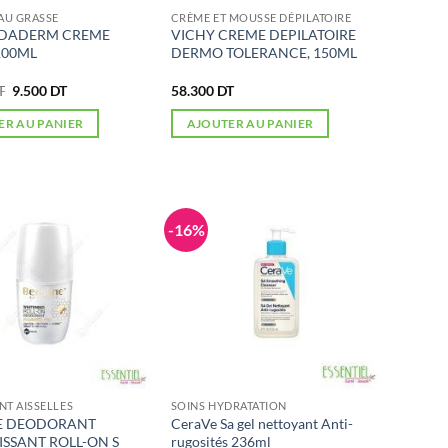
AU GRASSE
CRÈME ET MOUSSE DÉPILATOIRE
 DADERM CREME
VICHY CREME DEPILATOIRE
100ML
DERMO TOLERANCE, 150ML
Le
Le
T
9.500
DT
58.300
DT
prix
prix
initial
actuel
ER AU PANIER
AJOUTER AU PANIER
était :
est :
13.500 DT.
9.500 DT.
-16%
T AISSELLES
SOINS HYDRATATION
NE DEODORANT
CeraVe Sa gel nettoyant Anti-
ISSANT ROLL-ON S
rugosités 236ml