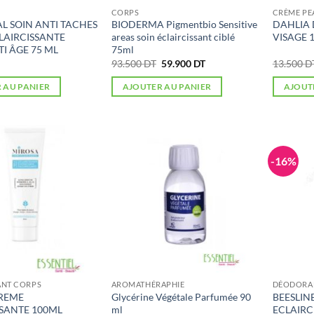
CORPS
CRÈME PE
AL SOIN ANTI TACHES
BIODERMA Pigmentbio Sensitive
DAHLIA
LAIRCISSANTE
areas soin éclaircissant ciblé
VISAGE 
I ÂGE 75 ML
75ml
Le
Le
93.500
DT
59.900
DT
13.500
D
prix
prix
initial
actuel
 AU PANIER
AJOUTER AU PANIER
AJOUT
était :
est :
93.500 DT.
59.900 DT.
-16%
ANT CORPS
AROMATHÉRAPHIE
DÉODORAN
REME
Glycérine Végétale Parfumée 90
BEESLI
SSANTE 100ML
ml
ECLAIRC