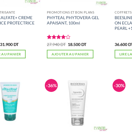
TRISANTE
PROMOTIONS ET BON PLANS
COFFRETS
CALFATE+ CREME
PHYTEAL PHYTOVERA GEL
BEESLIN
ICE PROTECTRICE
APAISANT, 100ml
ON ECLA
PEARL +
Le
Le
Note
4
Le
Le
31.900
DT
27.940
DT
18.500
DT
36.600
D
prix
prix
prix
prix
sur 5
initial
actuel
initial
actuel
 AU PANIER
AJOUTER AU PANIER
LIRE L
était :
est :
était :
est :
40.478 DT.
31.900 DT.
27.940 DT.
18.500 DT.
-36%
-30%