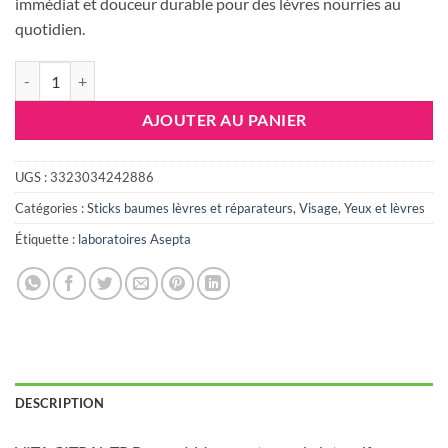
immédiat et douceur durable pour des lèvres nourries au
quotidien.
quantité de VITA CITRAL TR Baume à Lèvres, 15ml
AJOUTER AU PANIER
UGS :
3323034242886
Catégories :
Sticks baumes lèvres et réparateurs
,
Visage
,
Yeux et lèvres
Étiquette :
laboratoires Asepta
DESCRIPTION