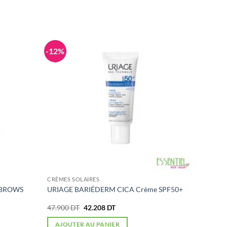
-12%
CRÈMES SOLAIRES
 BROWS
URIAGE BARIÉDERM CICA Crème SPF50+
Le
Le
47.900
DT
42.208
DT
prix
prix
initial
actuel
AJOUTER AU PANIER