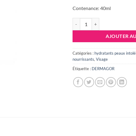
Contenance: 40ml
quantité de Dermagor ERYCALM, 
AJOUTER AU
Catégories :
hydratants peaux intol
nourrissants
,
Visage
Étiquette :
DERMAGOR