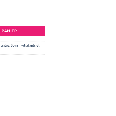
40 ml
 PANIER
érantes
,
Soins hydratants et