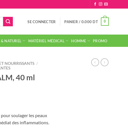
0
SE CONNECTER
PANIER /
0.000
DT
 & NATUREL
MATÉRIEL MÉDICAL
HOMME
PROMO
ET NOURRISSANTS
/
ANTES
LM, 40 ml
 pour soulager les peaux
mmédiat des inflammations.