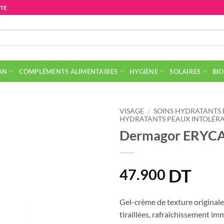
ITE
AN
COMPLÉMENTS ALIMENTAIRES
HYGIÈNE
SOLAIRES
BIO
VISAGE
/
SOINS HYDRATANTS 
HYDRATANTS PEAUX INTOLÉR
Dermagor ERYCA
DT
47.900
Gel-crème de texture originale
tiraillées, rafraîchissement i