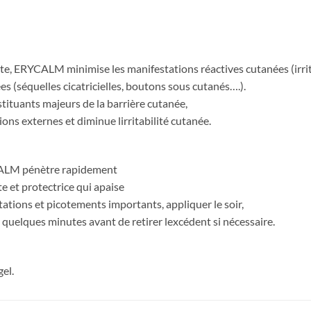
ante, ERYCALM minimise les manifestations réactives cutanées (irri
s (séquelles cicatricielles, boutons sous cutanés….).
tituants majeurs de la barrière cutanée,
s externes et diminue lirritabilité cutanée.
YCALM pénètre rapidement
te et protectrice qui apaise
itations et picotements importants, appliquer le soir,
quelques minutes avant de retirer lexcédent si nécessaire.
gel.