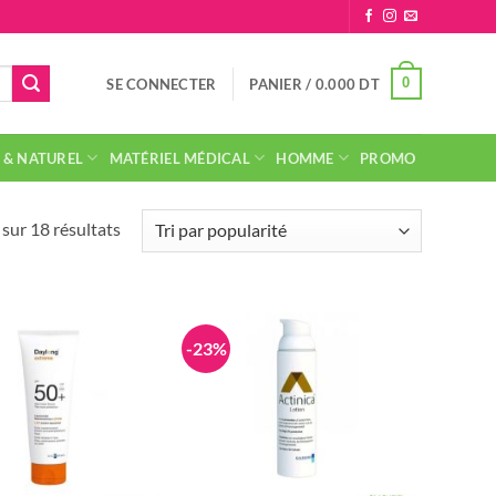
0
SE CONNECTER
PANIER /
0.000
DT
 & NATUREL
MATÉRIEL MÉDICAL
HOMME
PROMO
Trié
sur 18 résultats
par
popularité
-23%