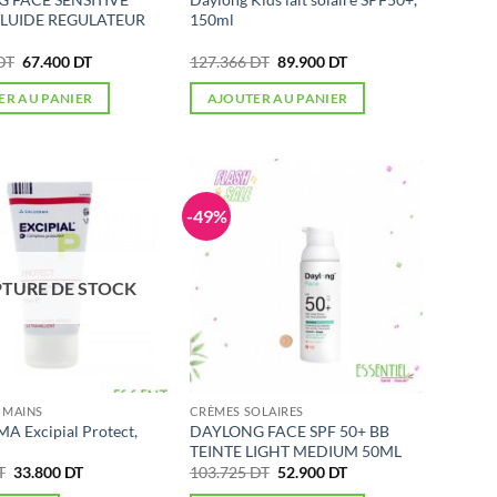
FLUIDE REGULATEUR
150ml
Le
Le
Le
Le
DT
67.400
DT
127.366
DT
89.900
DT
prix
prix
prix
prix
initial
actuel
initial
actuel
ER AU PANIER
AJOUTER AU PANIER
était :
est :
était :
est :
103.725 DT.
67.400 DT.
127.366 DT.
89.900 DT.
-49%
TURE DE STOCK
 MAINS
CRÈMES SOLAIRES
 Excipial Protect,
DAYLONG FACE SPF 50+ BB
TEINTE LIGHT MEDIUM 50ML
Le
Le
Le
Le
T
33.800
DT
103.725
DT
52.900
DT
prix
prix
prix
prix