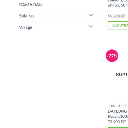
RAMADAN
SPF50, 50m
Solaires
69.200
DT
AJOUTER
Visage
-27%
RUPT
SOINS APRÈ
DAYLONG A
Repair,100
73.900
DT