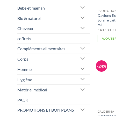
Bébé et maman
PROTECTION
Daylong Ex
Bio & naturel
Solaire Lai
ml
Cheveux
140.130
D
coffrets
AJOUTER
Compléments alimentaires
Corps
-24%
Homme
Hygiène
Matériel médical
PACK
PROMOTIONS ET BON PLANS
GALDERMA
Daylong Ex