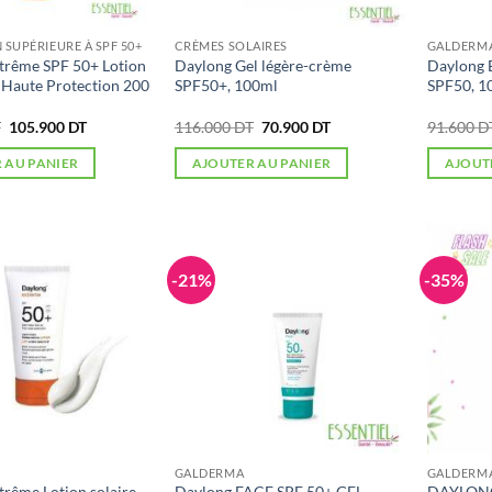
 SUPÉRIEURE À SPF 50+
CRÈMES SOLAIRES
GALDERM
trême SPF 50+ Lotion
Daylong Gel légère-crème
Daylong E
t Haute Protection 200
SPF50+, 100ml
SPF50, 1
Le
Le
Le
Le
T
105.900
DT
116.000
DT
70.900
DT
91.600
D
prix
prix
prix
prix
initial
actuel
initial
actuel
 AU PANIER
AJOUTER AU PANIER
AJOUT
était :
est :
était :
est :
140.130 DT.
105.900 DT.
116.000 DT.
70.900 DT.
-21%
-35%
GALDERMA
GALDERM
trême Lotion solaire
Daylong FACE SPF 50+ GEL-
DAYLONG