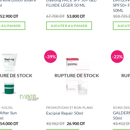
l
FLUIDE LÉGER 50 ML
SPF50+ 
50ML
Le
Le
Le
Le
52.900
DT
67.700
DT
53.800
DT
103.725
prix
prix
prix
prix
initial
actuel
initial
actuel
 AU PANIER
AJOUTER AU PANIER
AJOUT
était :
est :
était :
est :
69.200 DT.
52.900 DT.
67.700 DT.
53.800 DT.
-39%
-22%
URE DE STOCK
RUPTURE DE STOCK
RUP
S-SOLEIL
PROMOTIONS ET BON PLANS
SOINS DES
fter Sun
GALDERMA
Excipial Repair 50ml
ml
50ml
Le
Le
Le
Le
54.000
DT
43.962
DT
26.900
DT
43.412
D
prix
prix
prix
prix