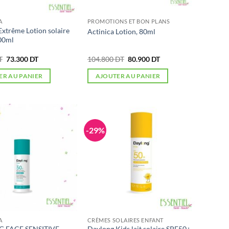
A
PROMOTIONS ET BON PLANS
xtrême Lotion solaire
Actinica Lotion, 80ml
00ml
Le
Le
Le
Le
T
73.300
DT
104.800
DT
80.900
DT
prix
prix
prix
prix
initial
actuel
initial
actuel
ER AU PANIER
AJOUTER AU PANIER
était :
est :
était :
est :
91.600 DT.
73.300 DT.
104.800 DT.
80.900 DT.
-29%
A
CRÈMES SOLAIRES ENFANT
 FACE SENSITIVE
Daylong Kids lait solaire SPF50+,