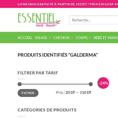
Passer
LIVRAISON GRATUITE À PARTIR DE 150 DT / PRIX EXCLUSIF S
au
contenu
Recherche
pour :
ACCUEIL
VISAGE
CHEVEUX
CORPS
BÉBÉ ET MAM
PRODUITS IDENTIFIÉS “GALDERMA”
FILTRER PAR TARIF
-24%
Prix
Prix
Prix :
20 DT
—
110 DT
FILTRER
min
max
CATÉGORIES DE PRODUITS