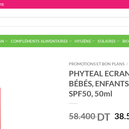
ITE
AN
COMPLÉMENTS ALIMENTAIRES
HYGIÈNE
SOLAIRES
BIO
PROMOTIONS ET BON PLANS
/
PHYTEAL ECRAN 
BÉBÉS, ENFANTS
SPF50, 50ml
DT
Le
58.400
38.
prix