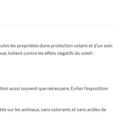
actuel
était :
est :
63.471 DT.
36.000 DT.
outes les propriétés dune protection solaire et d’un soin
 luttent contre les effets négatifs du soleil :
ation aussi souvent que nécessaire. Eviter l’exposition
sur les animaux, sans colorants et sans acides de