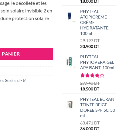
ial
actuel
18.000
DT
age, le décolleté et les
t :
est :
soin solaire invisible 2 en
PHYTEAL
ATOPICRÈME
400 DT.
38.500 DT.
 dune protection solaire
CRÈME
HYDRATANTE,
100ml
VISIBLE BÉBÉS, ENFANTS ET ADULTES SPF50, 50ml
Le
29.197
DT
Le
prix
20.900
DT
prix
initial
 PANIER
PHYTEAL
actuel
était :
PHYTOVERA GEL
est :
29.197 DT.
APAISANT, 100ml
20.900 DT.
les Soldes d'Eté
Noté
1
Le
27.940
DT
4.00
sur
Le
prix
18.500
DT
5 basé
prix
initial
sur
PHYTEAL ECRAN
actuel
était :
notation
TEINTE BEIGE
est :
27.940 DT.
client
DOREE SPF 50, 50
18.500 DT.
ml
Le
63.471
DT
Le
prix
36.000
DT
prix
initial