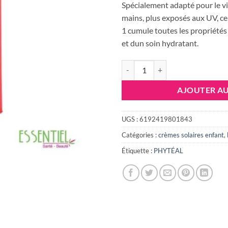
init
Spécialement adapté pour le vis
étai
mains, plus exposés aux UV, ce 
58.
1 cumule toutes les propriétés
et dun soin hydratant.
quantité de PHYTEAL ECRAN IN
AJOUTER AU
UGS :
6192419801843
Catégories :
crèmes solaires enfant
,
Étiquette :
PHYTÉAL