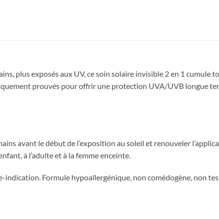
ains, plus exposés aux UV, ce soin solaire invisible 2 en 1 cumule t
ifiquement prouvés pour offrir une protection UVA/UVB longue tenue,
mains avant le début de l’exposition au soleil et renouveler l’applic
nfant, à l’adulte et à la femme enceinte.
dication. Formule hypoallergénique, non comédogène, non testée 