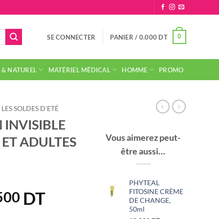
0
SE CONNECTER
PANIER /
0.000
DT
 & NATUREL
MATÉRIEL MÉDICAL
HOMME
PROMO
LES SOLDES D'ETÉ
INVISIBLE
Vous aimerez peut-
 ET ADULTES
être aussi…
PHYTEAL
FITOSINE CRÈME
DT
Le
500
DE CHANGE,
prix
50ml