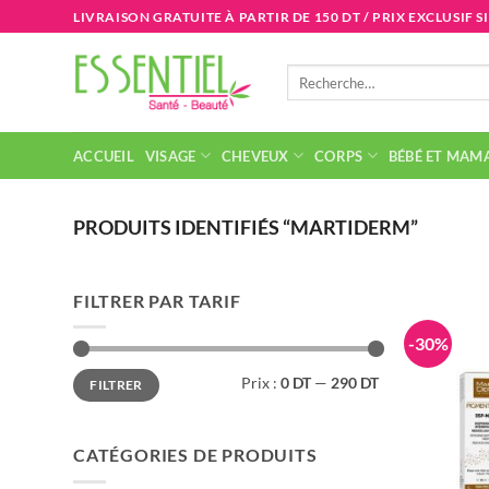
Passer
LIVRAISON GRATUITE À PARTIR DE 150 DT / PRIX EXCLUSIF S
au
contenu
Recherche
pour :
ACCUEIL
VISAGE
CHEVEUX
CORPS
BÉBÉ ET MAM
PRODUITS IDENTIFIÉS “MARTIDERM”
FILTRER PAR TARIF
-30%
Prix
Prix
Prix :
0 DT
—
290 DT
FILTRER
min
max
CATÉGORIES DE PRODUITS