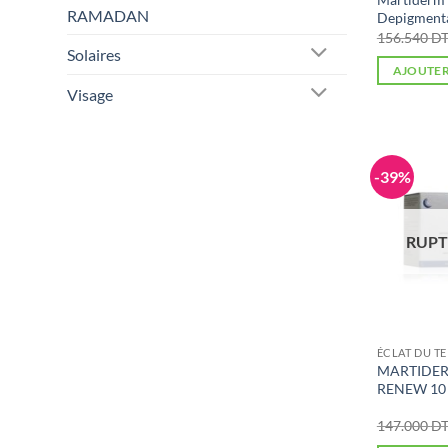
RAMADAN
Depigment
156.540
D
Solaires
AJOUTER
Visage
-39%
RUPT
ÉCLAT DU TE
MARTIDER
RENEW 10
147.000
D