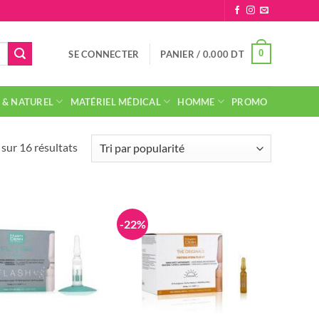
0
SE CONNECTER
PANIER /
0.000
DT
 & NATUREL
MATÉRIEL MÉDICAL
HOMME
PROMO
Trié
sur 16 résultats
par
popularité
-22%