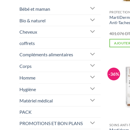
Bébé et maman
PROTECTION
MartiDerm
Bio & naturel
Anti-Taches
Cheveux
401.076
D
coffrets
AJOUTER
Compléments alimentaires
Corps
-36%
Homme
Hygiène
Matériel médical
PACK
PROMOTIONS ET BON PLANS
Martiderm