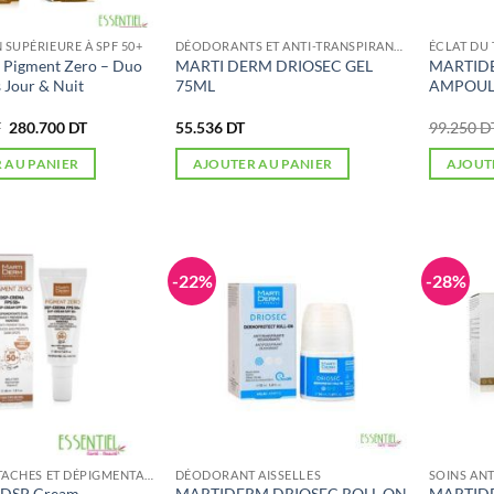
 SUPÉRIEURE À SPF 50+
DÉODORANTS ET ANTI-TRANSPIRANTS
ÉCLAT DU 
 Pigment Zero – Duo
MARTI DERM DRIOSEC GEL
MARTIDE
 Jour & Nuit
75ML
AMPOUL
Le
Le
T
280.700
DT
55.536
DT
99.250
D
prix
prix
initial
actuel
 AU PANIER
AJOUTER AU PANIER
AJOUT
était :
est :
401.076 DT.
280.700 DT.
-22%
-28%
SOINS ANTI-TACHES ET DÉPIGMENTANTS
DÉODORANT AISSELLES
 DSP Cream
MARTIDERM DRIOSEC ROLL ON
MARTIDER