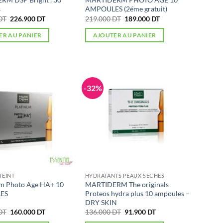
s
AMPOULES (2éme gratuit)
Le
Le
Le
Le
DT
226.900
DT
219.000
DT
189.000
DT
prix
prix
prix
prix
initial
actuel
initial
actuel
ER AU PANIER
AJOUTER AU PANIER
était :
est :
était :
est :
315.442 DT.
226.900 DT.
219.000 DT.
189.000 DT.
-32%
TEINT
HYDRATANTS PEAUX SÈCHES
m Photo Age HA+ 10
MARTIDERM The originals
ES
Proteos hydra plus 10 ampoules –
DRY SKIN
Le
Le
Le
Le
DT
160.000
DT
136.000
DT
91.900
DT
prix
prix
prix
prix