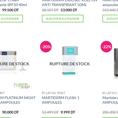
ante SPF50 40ml
ANTI TRANSPIRANT 50ML
ampoule
Le
Le
Le
Le
T
99.500
DT
68.107
DT
53.000
DT
315.442
prix
prix
prix
prix
initial
actuel
initial
actuel
 AU PANIER
AJOUTER AU PANIER
AJOUT
était :
est :
était :
est :
156.540 DT.
99.500 DT.
68.107 DT.
53.000 DT.
-20%
-22%
URE DE STOCK
RUPTURE DE STOCK
INT
ÉCLAT DU TEINT
ÉCLAT DU 
M PLATINUM NIGHT
MARTIDERM FLASH 1
Martider
 AMPOULES
AMPOULES
AMPOUL
Le
Le
Le
Le
T
90.000
DT
12.499
DT
9.999
DT
205.202
prix
prix
prix
prix