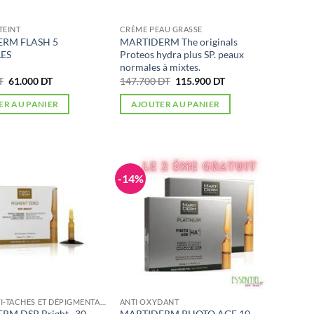
TEINT
CRÈME PEAU GRASSE
RM FLASH 5
MARTIDERM The originals
ES
Proteos hydra plus SP. peaux
normales à mixtes.
Le
Le
Le
Le
T
61.000
DT
147.700
DT
115.900
DT
prix
prix
prix
prix
initial
actuel
initial
actuel
ER AU PANIER
AJOUTER AU PANIER
était :
est :
était :
est :
99.250 DT.
61.000 DT.
147.700 DT.
115.900 DT.
-14%
SOINS ANTI-TACHES ET DÉPIGMENTANTS
ANTI OXYDANT
M DSP Bright , 30
MARTIDERM PHOTO AGE 10