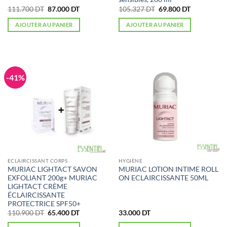
Le
Le
Le
Le
111.700
DT
87.000
DT
105.327
DT
69.800
DT
prix
prix
prix
prix
initial
actuel
initial
actuel
AJOUTER AU PANIER
AJOUTER AU PANIER
était :
est :
était :
est :
111.700 DT.
87.000 DT.
105.327 DT.
69.800 DT.
-41%
ECLAIRCISSANT CORPS
HYGIÈNE
MURIAC LIGHTACT SAVON
MURIAC LOTION INTIME ROLL
EXFOLIANT 200g+ MURIAC
ON ECLAIRCISSANTE 50ML
LIGHTACT CRÈME
ÉCLAIRCISSANTE
PROTECTRICE SPF50+
Le
Le
110.900
DT
65.400
DT
33.000
DT
prix
prix
initial
actuel