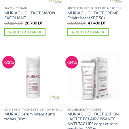
SAVON ET BAIN
PROTECTION SUPÉRIEURE À SPF 50+
MURIAC LIGHTACT SAVON
MURIAC LIGHTACT CREME
EXFOLIANT
Éclaircissant SPF 50+
Le
Le
Le
Le
30.224
DT
20.700
DT
80.000
DT
47.400
DT
prix
prix
prix
prix
initial
actuel
initial
actuel
AJOUTER AU PANIER
AJOUTER AU PANIER
était :
est :
était :
est :
30.224 DT.
20.700 DT.
80.000 DT.
47.400 DT.
-22%
-34%
SOINS ANTI-TACHES ET DÉPIGMENTANTS
ECLAIRCISSANT CORPS
MURIAC Sérum intensif anti-
MURIAC LIGHTACT LOTION
taches, 30ml
LACTÉE ÉCLAIRCISSANTE
ANTI-TACHES corps et zone
sensibles, 200 ml