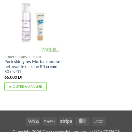
CORRECTEURS DE TEINT
Pack skin glow Muriac mousse
nettoyante+ Lirene BB cream
50+ N’01
65.000
DT
AJOUTER AU PANIER
Visa
PayPal
Stripe
MasterCard
Cash
On
Copyright 2026 ©
paraessentiel
powered by
NAVITRENDS