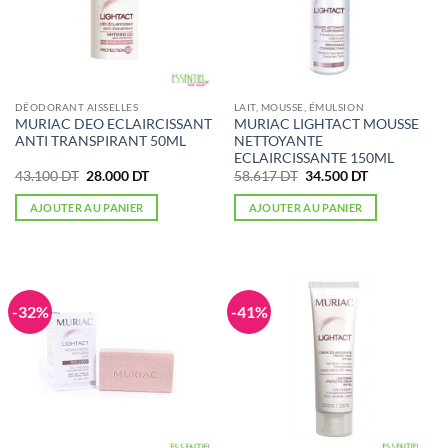
DÉODORANT AISSELLES
LAIT, MOUSSE, ÉMULSION
MURIAC DEO ECLAIRCISSANT
MURIAC LIGHTACT MOUSSE
ANTI TRANSPIRANT 50ML
NETTOYANTE
ECLAIRCISSANTE 150ML
Le
Le
Le
Le
43.100
DT
28.000
DT
58.617
DT
34.500
DT
prix
prix
prix
prix
initial
actuel
initial
actuel
AJOUTER AU PANIER
AJOUTER AU PANIER
était :
est :
était :
est :
43.100 DT.
28.000 DT.
58.617 DT.
34.500 DT.
-32%
-41%