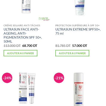
CRÉME SOLAIRE ANTI TÂCHES
PROTECTION SUPÉRIEURE À SPF 50+
ULTRASUN FACE ANTI-
ULTRASUN EXTREME SPF50+,
AGEING, ANTI-
75 ml
PIGMENTATION SPF 50+,
50ML
Le
Le
Le
Le
113.000
DT
68.700
DT
81.785
DT
57.000
DT
prix
prix
prix
prix
initial
actuel
initial
actuel
AJOUTER AU PANIER
AJOUTER AU PANIER
était :
est :
était :
est :
113.000 DT.
68.700 DT.
81.785 DT.
57.000 DT.
-24%
-21%