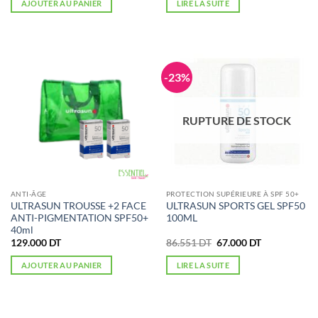
AJOUTER AU PANIER
LIRE LA SUITE
était :
est :
66.734 DT.
48.500 DT.
-23%
RUPTURE DE STOCK
ANTI-ÂGE
PROTECTION SUPÉRIEURE À SPF 50+
ULTRASUN TROUSSE +2 FACE
ULTRASUN SPORTS GEL SPF50
ANTI-PIGMENTATION SPF50+
100ML
40ml
Le
Le
129.000
DT
86.551
DT
67.000
DT
prix
prix
initial
actuel
AJOUTER AU PANIER
LIRE LA SUITE
était :
est :
86.551 DT.
67.000 DT.