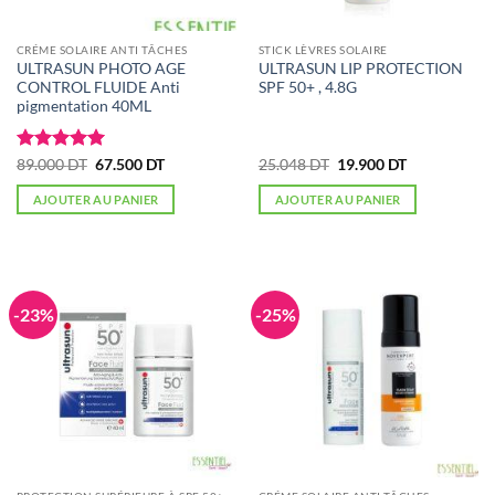
CRÉME SOLAIRE ANTI TÂCHES
STICK LÈVRES SOLAIRE
ULTRASUN PHOTO AGE
ULTRASUN LIP PROTECTION
CONTROL FLUIDE Anti
SPF 50+ , 4.8G
pigmentation 40ML
Note
5
sur
Le
Le
Le
Le
89.000
DT
67.500
DT
25.048
DT
19.900
DT
prix
prix
prix
prix
5
initial
actuel
initial
actuel
AJOUTER AU PANIER
AJOUTER AU PANIER
était :
est :
était :
est :
89.000 DT.
67.500 DT.
25.048 DT.
19.900 DT.
-23%
-25%