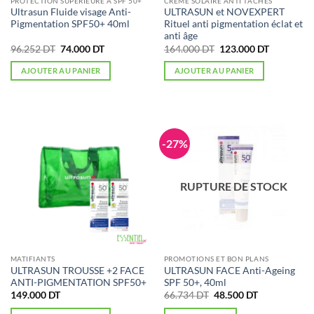
PROTECTION SUPÉRIEURE À SPF 50+
CRÉME SOLAIRE ANTI TÂCHES
Ultrasun Fluide visage Anti-
ULTRASUN et NOVEXPERT
Pigmentation SPF50+ 40ml
Rituel anti pigmentation éclat et
anti âge
Le
Le
Le
Le
96.252
DT
74.000
DT
164.000
DT
123.000
DT
prix
prix
prix
prix
initial
actuel
initial
actuel
AJOUTER AU PANIER
AJOUTER AU PANIER
était :
est :
était :
est :
96.252 DT.
74.000 DT.
164.000 DT.
123.000 D
-27%
RUPTURE DE STOCK
MATIFIANTS
PROMOTIONS ET BON PLANS
ULTRASUN TROUSSE +2 FACE
ULTRASUN FACE Anti-Ageing
ANTI-PIGMENTATION SPF50+
SPF 50+, 40ml
Le
Le
149.000
DT
66.734
DT
48.500
DT
prix
prix
initial
actuel