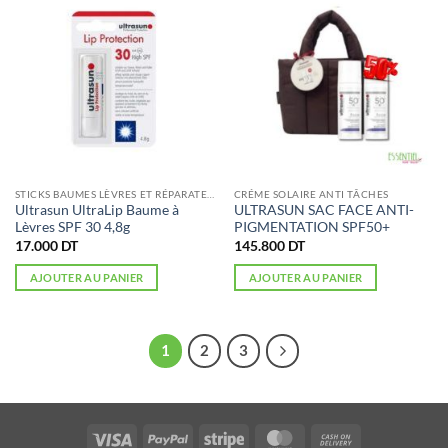
STICKS BAUMES LÈVRES ET RÉPARATEURS
CRÉME SOLAIRE ANTI TÂCHES
Ultrasun UltraLip Baume à
ULTRASUN SAC FACE ANTI-
Lèvres SPF 30 4,8g
PIGMENTATION SPF50+
17.000
DT
145.800
DT
AJOUTER AU PANIER
AJOUTER AU PANIER
1
2
3
Visa
PayPal
Stripe
MasterCard
Cash