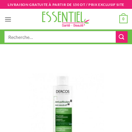
Passer
LIVRAISON GRATUITE À PARTIR DE 150 DT / PRIX EXCLUSIF SITE
au
contenu
0
Recherche
pour :