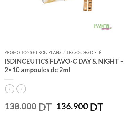
PROMOTIONS ET BON PLANS
/
LES SOLDES D'ETÉ
ISDINCEUTICS FLAVO-C DAY & NIGHT –
2×10 ampoules de 2ml
DT
Le
DT
Le
138.000
136.900
prix
prix
initial
actuel
était :
est :