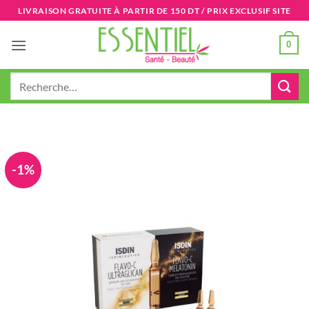
Passer
LIVRAISON GRATUITE À PARTIR DE 150 DT / PRIX EXCLUSIF SITE
au
contenu
0
Recherche
pour :
-1%