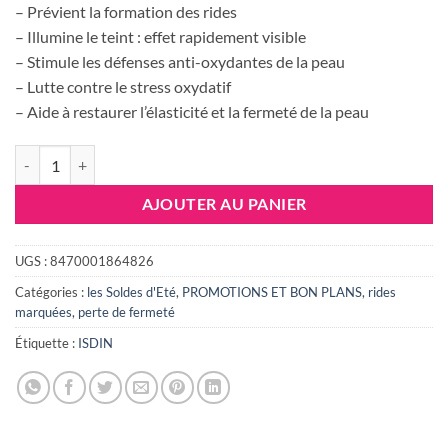
– Prévient la formation des rides
138.000 DT.
136.90
– Illumine le teint : effet rapidement visible
– Stimule les défenses anti-oxydantes de la peau
– Lutte contre le stress oxydatif
– Aide à restaurer l’élasticité et la fermeté de la peau
quantité de ISDINCEUTICS FLAVO-C DAY & NIGHT – 2×10 ampoules 
AJOUTER AU PANIER
UGS :
8470001864826
Catégories :
les Soldes d'Eté
,
PROMOTIONS ET BON PLANS
,
rides
marquées, perte de fermeté
Étiquette :
ISDIN