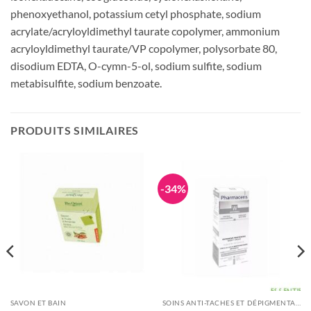
phenoxyethanol, potassium cetyl phosphate, sodium
acrylate/acryloyldimethyl taurate copolymer, ammonium
acryloyldimethyl taurate/VP copolymer, polysorbate 80,
disodium EDTA, O-cymn-5-ol, sodium sulfite, sodium
metabisulfite, sodium benzoate.
PRODUITS SIMILAIRES
-34%
SAVON ET BAIN
SOINS ANTI-TACHES ET DÉPIGMENTANTS