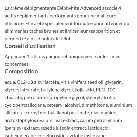
La crème dépigmentante Dépiwhite Advanced associe 4
actifs dépigmentants performants pour une mailleure
efficacité. Elle a été spécialement formulée pour atténuer ou
éliminer les taches brunes et limiter leur réapparition et
permettre ainsi d’unifier le teint.
Conseil d’utilisation
Appliquer 1 à 2 fois par jour et uniquement sur les zines
concernées.
Composition
aqua, C12-13 alkyl lactate, vitis vinifera seed oil, glycerin,
glyceryl stearate, butylene glycol, kojic acid, PEG-100
stearate, petrolatum, propylene glycol, stearyl alcohol,
cyclopentasiloxane, cetearyl alcohol, dimethicone, aluminium
silicate, ascorbyl methylsilanol pectinate, niacinamide,
arctostaphylos uva ursi leaf extract, carum petroselinum
(parsley) extract, reseda luteola extract, lactic acid,
isohexadecane, coc glucoside, cyclohexasiloxane,