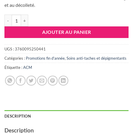
93.000 DT.
67.000 DT
et au décolleté.
quantité de ACM Dépiwhite Advanced Crème dépigmentante, 40ml
AJOUTER AU PANIER
UGS :
3760095250441
Catégories :
Promotions fin d'année
,
Soins anti-taches et dépigmentants
Étiquette :
ACM
DESCRIPTION
Description