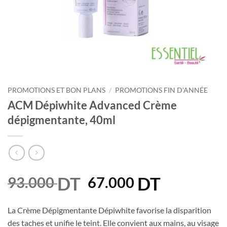
PROMOTIONS ET BON PLANS
/
PROMOTIONS FIN D'ANNÉE
ACM Dépiwhite Advanced Crème
dépigmentante, 40ml
DT
Le
DT
Le
93.000
67.000
prix
prix
initial
actuel
La Crème Dépigmentante Dépiwhite favorise la disparition
était :
est :
des taches et unifie le teint. Elle convient aux mains, au visage