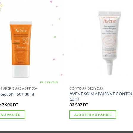
SUPÉRIEURE À SPF 50+
CONTOUR DES YEUX
AVENE SOIN APAISANT CONTOU
otect SPF 50+ 30ml
10ml
Le
Le
47.900
DT
33.587
DT
prix
prix
initial
actuel
 AU PANIER
AJOUTER AU PANIER
était :
est :
60.573 DT.
47.900 DT.