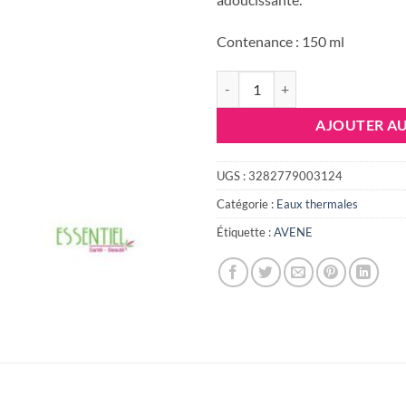
étai
33.
Contenance : 150 ml
quantité de AVENE EAU THERMA
AJOUTER AU
UGS :
3282779003124
Catégorie :
Eaux thermales
Étiquette :
AVENE