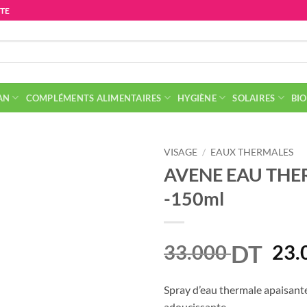
ITE
AN
COMPLÉMENTS ALIMENTAIRES
HYGIÈNE
SOLAIRES
BIO
VISAGE
/
EAUX THERMALES
AVENE EAU THE
-150ml
DT
Le
33.000
23.
prix
init
Spray d’eau thermale apaisante,
adoucissante.