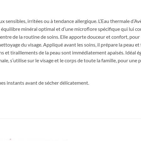
sensibles, irritées ou à tendance allergique. L’Eau thermale d’Avè
quilibre minéral optimal et d’une microflore spécifique qui lui c
e centre de la routine de soins. Elle apporte douceur et confort, po
ettoyage du visage. Appliqué avant les soins, il prépare la peau et f
s et tiraillements de la peau sont immédiatement apaisés. Idéal éga
e, s’utilise sur le visage et le corps de toute la famille, pour une
ues instants avant de sécher délicatement.