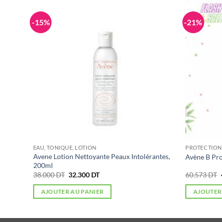
-15%
-21%
EAU, TONIQUE, LOTION
PROTECTION 
Avene Lotion Nettoyante Peaux Intolérantes,
 200ml
Avène B Pr
200ml
Le
Le
38.000
DT
32.300
DT
60.573
DT
prix
prix
initial
actuel
AJOUTER AU PANIER
AJOUTER
était :
est :
38.000 DT.
32.300 DT.