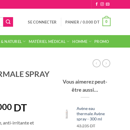
0
SE CONNECTER
PANIER /
0.000
DT
 & NATUREL
MATÉRIEL MÉDICAL
HOMME
PROMO
RMALE SPRAY
Vous aimerez peut-
être aussi…
DT
Le
000
Avène eau
prix
thermale Avène
spray - 300 ml
ial
actuel
 anti-irritante et
Le
43.235
DT