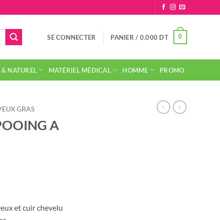
0
SE CONNECTER
PANIER /
0.000
DT
 & NATUREL
MATÉRIEL MÉDICAL
HOMME
PROMO
EUX GRAS
POOING A
eux et cuir chevelu
er.