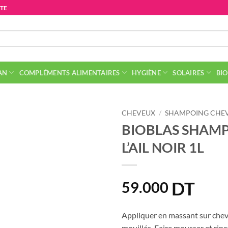
ITE
AN
COMPLÉMENTS ALIMENTAIRES
HYGIÈNE
SOLAIRES
BIO
CHEVEUX
/
SHAMPOING CHEV
BIOBLAS SHAM
L’AIL NOIR 1L
DT
59.000
Appliquer en massant sur chev
mouillés. Faire mousser et rinc