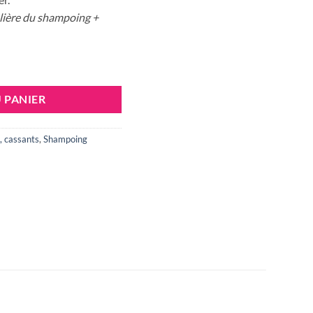
ulière du shampoing +
G A L'AIL NOIR 1L
 PANIER
, cassants
,
Shampoing