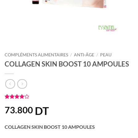
COMPLÉMENTS ALIMENTAIRES
/
ANTI-ÂGE
/
PEAU
COLLAGEN SKIN BOOST 10 AMPOULES
Noté
3
4
DT
73.800
sur 5
basé sur
notations
client
COLLAGEN SKIN BOOST 10 AMPOULES