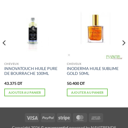
CHEVEUX
CHEVEUX
INNOVATOUCH HUILE PURE
INODERMA HUILE SUBLIME
DE BOURRACHE 100ML
GOLD 50ML
43.375
DT
50.400
DT
AJOUTER AU PANIER
AJOUTER AU PANIER
Visa
PayPal
Stripe
MasterCard
Cash
On
Copyright 2026 ©
paraessentiel
powered by
NAVITRENDS