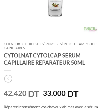
CHEVEUX
/
HUILES ET SÉRUMS
/
SÉRUMS ET AMPOULES
CAPILLAIRES
CYTOLNAT CYTOLCAP SERUM
CAPILLAIRE REPARATEUR 50ML
DT
Le
DT
Le
42.420
33.000
prix
prix
initial
actuel
Réparez intensément vos cheveux abîmés avec le sérum