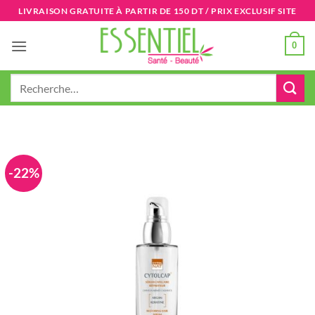
Passer
LIVRAISON GRATUITE À PARTIR DE 150 DT / PRIX EXCLUSIF SITE
au
contenu
0
Recherche
pour :
-22%