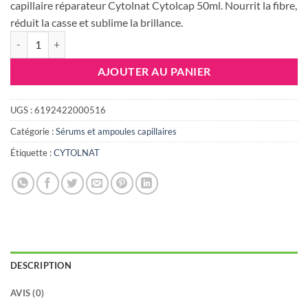
était :
est :
capillaire réparateur Cytolnat Cytolcap 50ml. Nourrit la fibre,
42.420 DT.
33.000 DT
réduit la casse et sublime la brillance.
quantité de CYTOLNAT CYTOLCAP SERUM CAPILLAIRE REPARATEU
AJOUTER AU PANIER
UGS :
6192422000516
Catégorie :
Sérums et ampoules capillaires
Étiquette :
CYTOLNAT
DESCRIPTION
AVIS (0)