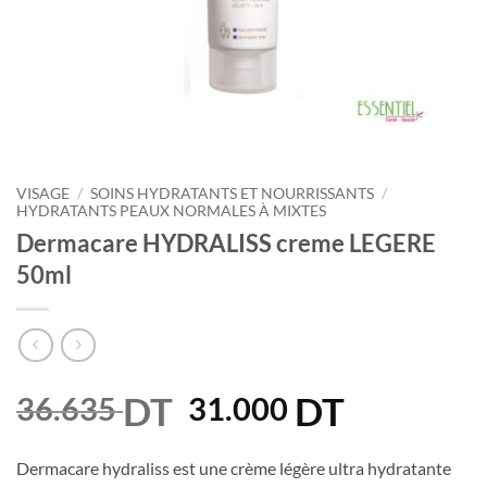
VISAGE
/
SOINS HYDRATANTS ET NOURRISSANTS
/
HYDRATANTS PEAUX NORMALES À MIXTES
Dermacare HYDRALISS creme LEGERE
50ml
DT
Le
DT
Le
36.635
31.000
prix
prix
initial
actuel
Dermacare hydraliss est une crème légère ultra hydratante