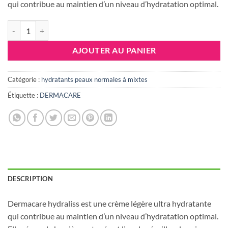
était :
est :
qui contribue au maintien d’un niveau d’hydratation optimal.
36.635 DT.
31.000 DT
quantité de Dermacare HYDRALISS creme LEGERE 50ml
AJOUTER AU PANIER
Catégorie :
hydratants peaux normales à mixtes
Étiquette :
DERMACARE
DESCRIPTION
Dermacare hydraliss est une crème légère ultra hydratante
qui contribue au maintien d’un niveau d’hydratation optimal.