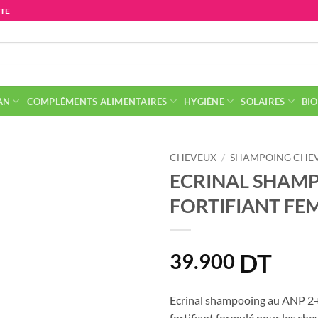
ITE
AN
COMPLÉMENTS ALIMENTAIRES
HYGIÈNE
SOLAIRES
BIO
CHEVEUX
/
SHAMPOING CHEV
ECRINAL SHAM
FORTIFIANT FE
DT
39.900
Ecrinal shampooing au ANP 2
fortifiant formulé pour les che