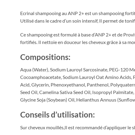
Ecrinal shampooing au ANP 2+ est un shampooing fortifia
Utilisé dans le cadre d’un soin intensif, Il permet de toni
Ce shampooing est formulé à base d’ANP 2+ et de Provita
fortifiés. Il nettoie en douceur les cheveux grâce à sa 
Compositions:
Aqua (Water), Sodium Lauroyl Sarcosinate, PEG-120 Me
Cocoamphoacetate, Sodium Lauroyl Oat Amino Acids, Par
Acid, Glycerin, Phenoxyethanol, Panthenol, Polyquatern
Seed Oil, Camelina Sativa Seed Oil, Isopropyl Palmitate
Glycine Soja (Soybean) Oil, Helianthus Annuus (Sunfl
Conseils d’utilisation:
Sur cheveux mouillés,Il est recommandé d’appliquer le 