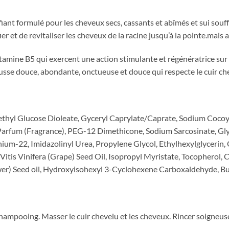
nt formulé pour les cheveux secs, cassants et abîmés et sui souff
fier et de revitaliser les cheveux de la racine jusqu’à la pointe.mais 
mine B5 qui exercent une action stimulante et régénératrice sur l
mousse douce, abondante, onctueuse et douce qui respecte le cuir ch
thyl Glucose Dioleate, Gyceryl Caprylate/Caprate, Sodium Coco
fum (Fragrance), PEG-12 Dimethicone, Sodium Sarcosinate, Glycol
ium-22, Imidazolinyl Urea, Propylene Glycol, Ethylhexylglycerin, 
, Vitis Vinifera (Grape) Seed Oil, Isopropyl Myristate, Tocopherol
ower) Seed oil, Hydroxyisohexyl 3-Cyclohexene Carboxaldehyde, B
shampooing. Masser le cuir chevelu et les cheveux. Rincer soigneu