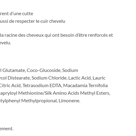
rent d’une cutte
aussi de respecter le cuir chevelu
a racine des cheveux qui ont besoin d’être renforcés et
evelu.
yl Glutamate, Coco-Glucoside, Sodium
 Distearate, Sodium Chloride, Lactic Acid, Lauric
Citric Acid, Tetrasodium EDTA, Macadamia Ternifolia
, Capryloyl Methionine/Silk Amino Acids Methyl Esters,
utylphenyl Methylpropional, Limonene.
sement.