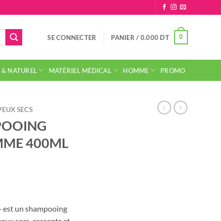
0
SE CONNECTER
PANIER /
0.000
DT
 & NATUREL
MATÉRIEL MÉDICAL
HOMME
PROMO
EUX SECS
POOING
MME 400ML
+ est un shampooing
veux secs, cassants et