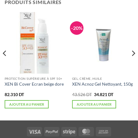
PRODUITS SIMILAIRES
-20%
PROTECTION SUPÉRIEURE À SPF 50+
GEL, CRÈME, HUILE
XEN Bi Cover Ecran beige dore
XEN Acnoz Gel Nettoyant, 150g
Le
Le
82.310
DT
43.526
DT
34.821
DT
prix
prix
initial
actuel
AJOUTER AU PANIER
AJOUTER AU PANIER
était :
est :
43.526 DT.
34.821 DT.
Visa
PayPal
Stripe
MasterCard
Cash