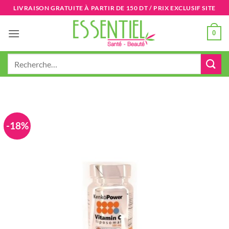
Passer
LIVRAISON GRATUITE À PARTIR DE 150 DT / PRIX EXCLUSIF SITE
au
contenu
0
Recherche
pour :
-18%