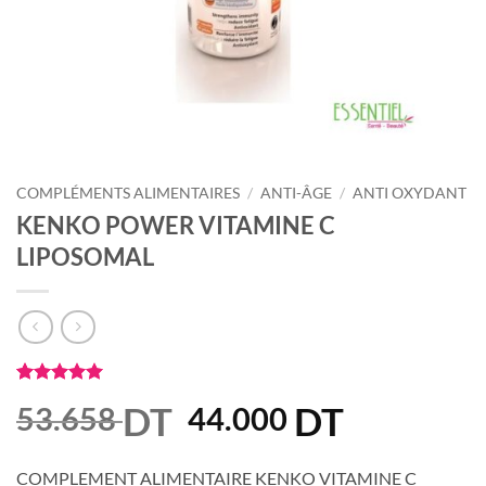
COMPLÉMENTS ALIMENTAIRES
/
ANTI-ÂGE
/
ANTI OXYDANT
KENKO POWER VITAMINE C
LIPOSOMAL
Noté
1
5
sur
DT
Le
DT
Le
53.658
44.000
5 basé sur
notation
prix
prix
client
initial
actuel
COMPLEMENT ALIMENTAIRE KENKO VITAMINE C