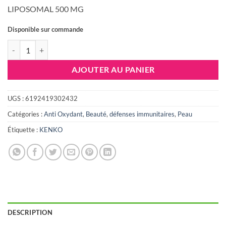
était :
est :
LIPOSOMAL 500 MG
53.658 DT.
44.000 DT
Disponible sur commande
quantité de KENKO POWER VITAMINE C LIPOSOMAL
AJOUTER AU PANIER
UGS :
6192419302432
Catégories :
Anti Oxydant
,
Beauté
,
défenses immunitaires
,
Peau
Étiquette :
KENKO
DESCRIPTION