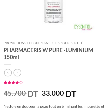
PROMOTIONS ET BON PLANS
/
LES SOLDES D'ETÉ
PHARMACERIS W PURE -LUMINIUM
150ml
Noté
1
4
DT
Le
DT
Le
45.700
33.000
sur 5
basé sur
prix
prix
notation
client
initial
actuel
Nettoie en douceur la peau tout en éliminant les impuretés et