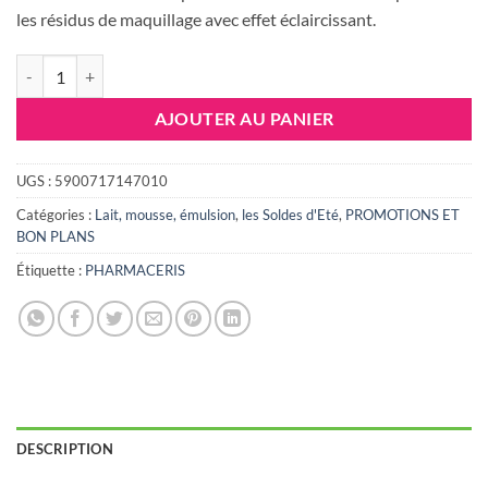
était :
est :
les résidus de maquillage avec effet éclaircissant.
45.700 DT.
33.000 DT
quantité de PHARMACERIS W PURE -LUMINIUM 150ml
AJOUTER AU PANIER
UGS :
5900717147010
Catégories :
Lait, mousse, émulsion
,
les Soldes d'Eté
,
PROMOTIONS ET
BON PLANS
Étiquette :
PHARMACERIS
DESCRIPTION