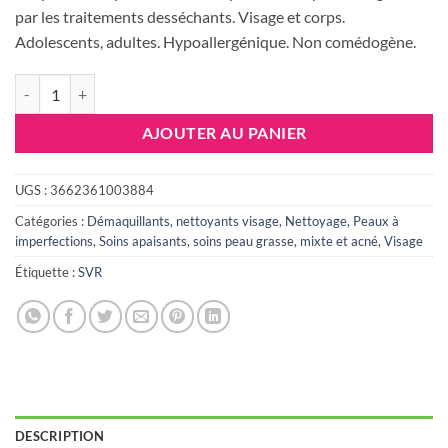
67.585 DT.
51.900 DT
par les traitements desséchants. Visage et corps.
Adolescents, adultes. Hypoallergénique. Non comédogène.
quantité de SVR Sébiaclear Créme lavante recharge 400ml
AJOUTER AU PANIER
UGS :
3662361003884
Catégories :
Démaquillants, nettoyants visage
,
Nettoyage
,
Peaux à
imperfections
,
Soins apaisants
,
soins peau grasse, mixte et acné
,
Visage
Étiquette :
SVR
DESCRIPTION