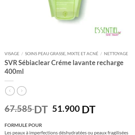
VISAGE
/
SOINS PEAU GRASSE, MIXTE ET ACNÉ
/
NETTOYAGE
SVR Sébiaclear Créme lavante recharge
400ml
DT
Le
DT
Le
67.585
51.900
prix
prix
initial
actuel
FORMULE POUR
était :
est :
Les peaux à imperfections déshydratées ou peaux fragilisées