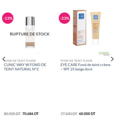
-13%
-23%
RUPTURE DE STOCK
FOND DE TEINT FLUIDE
FOND DE TEINT FLUIDE
CLINIC WAY W FOND DE
EYE CARE Fond de teint crème
TEINT NATURAL N°2
– SPF 25 beige doré
Le
Le
Le
Le
80.920
DT
70.686
DT
77.500
DT
60.000
DT