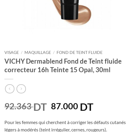
VISAGE
/
MAQUILLAGE
/
FOND DE TEINT FLUIDE
VICHY Dermablend Fond de Teint fluide
correcteur 16h Teinte 15 Opal, 30ml
DT
Le
DT
Le
92.363
87.000
prix
prix
initial
actuel
Pour les femmes qui cherchent à corriger les défauts cutanés
était :
est :
légers à modérés (teint irrégulier, cernes, rougeurs).