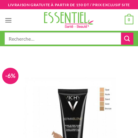
Passer
LIVRAISON GRATUITE À PARTIR DE 150 DT / PRIX EXCLUSIF SITE
au
contenu
0
Recherche
pour :
-6%