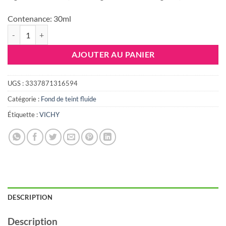
92.363 DT.
87.000 DT
Contenance:
30ml
quantité de VICHY Dermablend Fond de Teint fluide correcteur 16h Te
AJOUTER AU PANIER
UGS :
3337871316594
Catégorie :
Fond de teint fluide
Étiquette :
VICHY
DESCRIPTION
Description