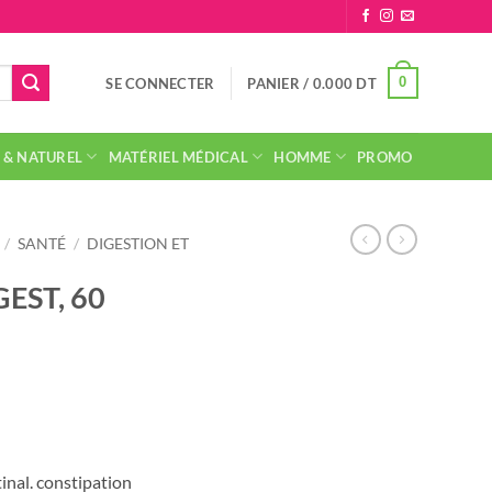
0
SE CONNECTER
PANIER /
0.000
DT
 & NATUREL
MATÉRIEL MÉDICAL
HOMME
PROMO
/
SANTÉ
/
DIGESTION ET
EST, 60
tinal. constipation