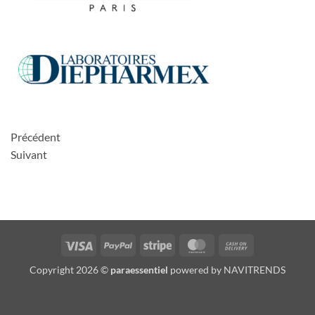
Précédent
Suivant
Visa
PayPal
Stripe
MasterCard
Cash
On
Copyright 2026 ©
paraessentiel
powered by
NAVITRENDS
Delivery