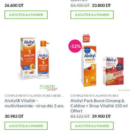
Le
Le
26.600
DT
83.400
DT
33.800
DT
prix
prix
initial
actuel
AJOUTER AU PANIER
AJOUTER AU PANIER
était :
est :
83.400 DT.
33.800 DT.
-52%
COMPLÉMENTS ALIMENTAIRES BÉBÉ ET ENFANT
COMPLÉMENTS ALIMENTAIRES
Alvityl® Vitalité –
Alvityl Pack Boost Ginseng &
multivitaminée –sirop dès 3 ans
Caféine + Sirop Vitalité 150 ml
Offert
Le
Le
30.983
DT
83.122
DT
39.900
DT
prix
prix
initial
actuel
AJOUTER AU PANIER
AJOUTER AU PANIER
était :
est :
83.122 DT.
39.900 DT.