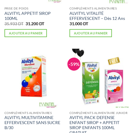
PRISE DE POIDS
COMPLÉMENTS ALIMENTAIRES
ALVITYL APPETIT SIROP
ALVITYL VITALITÉ
100ML
EFFERVESCENT – Dès 12 Ans
Le
Le
35.933
DT
31.200
DT
31.000
DT
prix
prix
initial
actuel
AJOUTER AU PANIER
AJOUTER AU PANIER
était :
est :
35.933 DT.
31.200 DT.
-59%
COMPLÉMENTS ALIMENTAIRES
COMPLÉMENTS ALIMENTAIRE JUNIOR
ALVITYL MULTIVITAMINE
AVITYL PACK DEFENSE
EFFERVESCENT SANS SUCRE
ENFANT SIROP + APPETIT
B/30
SIROP ENFANTS 100ML
GRATUIT