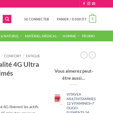
0
SE CONNECTER
PANIER /
0.000
DT
 & NATUREL
MATÉRIEL MÉDICAL
HOMME
PROMO
/
CONFORT
/
FATIGUE
lité 4G Ultra
Vous aimerez peut-
imés
être aussi…
VITAVEA
MULTIVITAMINES
12 VITAMINES+7
é 4G libèrent les actifs
OLIGO-
ELEMENTS 24
 15 minutes, pour un