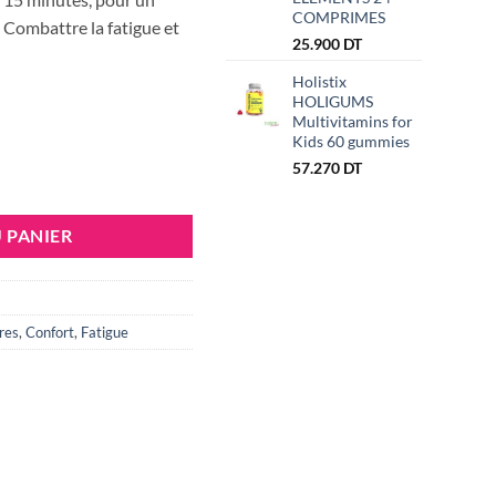
COMPRIMES
i Combattre la fatigue et
25.900
DT
Holistix
HOLIGUMS
Multivitamins for
Kids 60 gummies
57.270
DT
é 4G Ultra Boost , 30 Comprimés
 PANIER
res
,
Confort
,
Fatigue