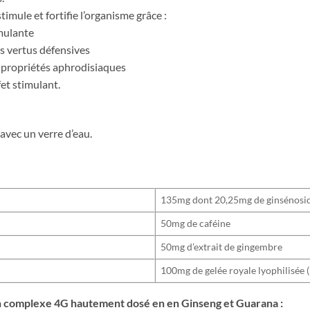
mule et fortifie l’organisme grâce :
imulante
es vertus défensives
s propriétés aphrodisiaques
fet stimulant.
avec un verre d’eau.
135mg dont 20,25mg de ginsénosi
50mg de caféine
50mg d’extrait de gingembre
100mg de gelée royale lyophilisée 
on complexe 4G hautement dosé en en Ginseng et Guarana :