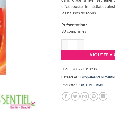
effet booster immédiat et ains
les baisses de tonus.
Présentation :
30 comprimés
quantité de Forté Pharma Vitalit
AJOUTER AU
UGS :
3700221313909
Catégories :
Compléments alimentai
Étiquette :
FORTE PHARMA