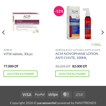
-11%
STRESS
AMPOULES ET LOTIONS ANTI-CHUTE
ACM NOVOPHANE LOTION
VITIX tablets, 30cps
ANTI CHUTE, 100ML
Le
Le
77.000
DT
92.225
DT
82.000
DT
prix
prix
initial
actuel
AJOUTER AU PANIER
AJOUTER AU PANIER
était :
est :
92.225 DT.
82.000 DT.
Visa
PayPal
Stripe
MasterCard
Cash
On
Copyright 2026 ©
paraessentiel
powered by
NAVITRENDS
Delivery