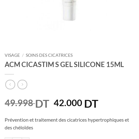
VISAGE
/
SOINS DES CICATRICES
ACM CICASTIM S GEL SILICONE 15ML
DT
Le
DT
Le
49.998
42.000
prix
prix
initial
actuel
Prévention et traitement des cicatrices hypertrophiques et
était :
est :
des chéloïdes
49.998 DT.
42.000 DT