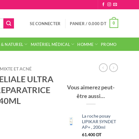
0
SE CONNECTER
PANIER /
0.000
DT
 & NATUREL
MATÉRIEL MÉDICAL
HOMME
PROMO
 MIXTE ET ACNÉ
ELIALE ULTRA
Vous aimerez peut-
REPARATRICE
être aussi…
 40ML
La roche posay
LIPIKAR SYNDET
AP+ , 200ml
61.400
DT