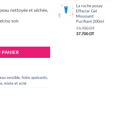
La roche posay
peau nettoyée et séchée,
Effaclar Gel
Moussant
et/ou soir.
Purifiant 200ml
Le
73.700
DT
Le
prix
37.700
DT
IALE ULTRA REPAIR CREME REPARATRICE ANTI MARQUES 40ML
prix
initial
actuel
était :
est :
73.700 DT.
 PANIER
37.700 DT.
peau sensible
,
Soins apaisants
,
e, mixte et acné