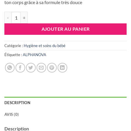
était :
est :
ton corps grâce à sa formule très douce
33.888 DT.
26.433 DT
quantité de Alphanova Kids - Gel Lavant Bio 3 En 1 - Pêche - 250 Ml
AJOUTER AU PANIER
Catégorie :
Hygiène et soins du bébé
Étiquette :
ALPHANOVA
DESCRIPTION
AVIS (0)
Description