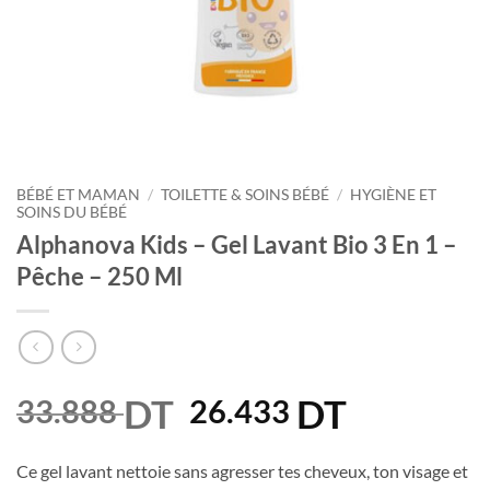
BÉBÉ ET MAMAN
/
TOILETTE & SOINS BÉBÉ
/
HYGIÈNE ET
SOINS DU BÉBÉ
Alphanova Kids – Gel Lavant Bio 3 En 1 –
Pêche – 250 Ml
DT
Le
DT
Le
33.888
26.433
prix
prix
initial
actuel
Ce gel lavant nettoie sans agresser tes cheveux, ton visage et