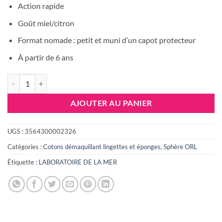
Action rapide
Goût miel/citron
Format nomade : petit et muni d’un capot protecteur
À partir de 6 ans
quantité de ANGIFLASH MAL DE GORGE 20ML
AJOUTER AU PANIER
UGS :
3564300002326
Catégories :
Cotons démaquillant lingettes et éponges
,
Sphère ORL
Étiquette :
LABORATOIRE DE LA MER