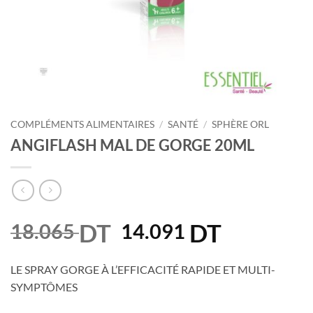
COMPLÉMENTS ALIMENTAIRES
/
SANTÉ
/
SPHÈRE ORL
ANGIFLASH MAL DE GORGE 20ML
DT
Le
DT
Le
18.065
14.091
prix
prix
initial
actuel
LE SPRAY GORGE À L’EFFICACITÉ RAPIDE ET MULTI-
était :
est :
SYMPTÔMES
18.065 DT.
14.091 DT