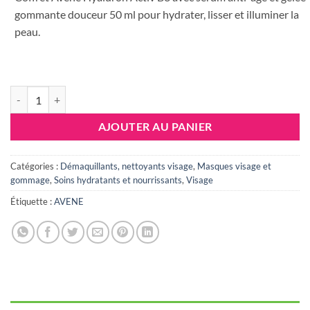
gommante douceur 50 ml pour hydrater, lisser et illuminer la
peau.
quantité de AVENE COFFRET SERUM AVENE HYALURON ACTIV B
AJOUTER AU PANIER
Catégories :
Démaquillants, nettoyants visage
,
Masques visage et
gommage
,
Soins hydratants et nourrissants
,
Visage
Étiquette :
AVENE