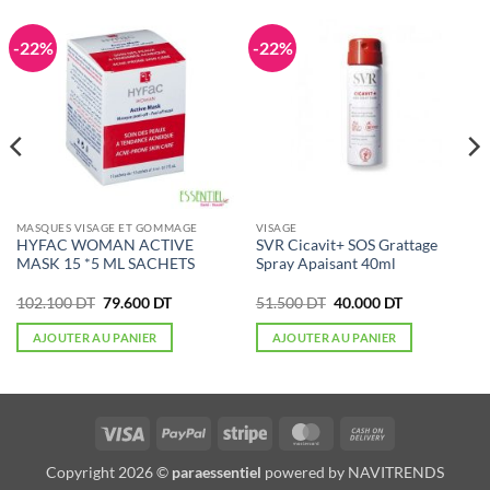
-22%
-22%
MASQUES VISAGE ET GOMMAGE
VISAGE
HYFAC WOMAN ACTIVE
SVR Cicavit+ SOS Grattage
MASK 15 *5 ML SACHETS
Spray Apaisant 40ml
Le
Le
Le
Le
102.100
DT
79.600
DT
51.500
DT
40.000
DT
prix
prix
prix
prix
initial
actuel
initial
actuel
AJOUTER AU PANIER
AJOUTER AU PANIER
était :
est :
était :
est :
102.100 DT.
79.600 DT.
51.500 DT.
40.000 DT.
Visa
PayPal
Stripe
MasterCard
Cash
On
Copyright 2026 ©
paraessentiel
powered by
NAVITRENDS
Delivery