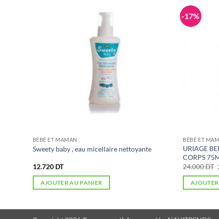
-17%
BÉBÉ ET MAMAN
BÉBÉ ET MA
URIAGE BE
Sweety baby , eau micellaire nettoyante
CORPS 75
12.720
DT
24.000
DT
AJOUTER AU PANIER
AJOUTER