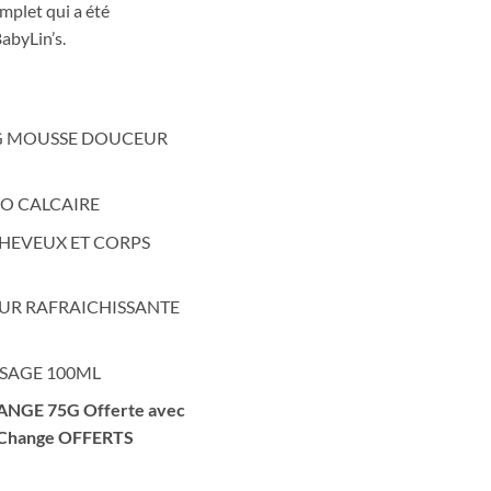
tial
actuel
mplet qui a été
it :
est :
abyLin’s.
8.000 DT.
98.000 DT.
G MOUSSE DOUCEUR
EO CALCAIRE
CHEVEUX ET CORPS
EUR RAFRAICHISSANTE
SSAGE 100ML
NGE 75G Offerte avec
e Change OFFERTS
N Sac Naissance & Tapis de Change & Crème de Change Offerts