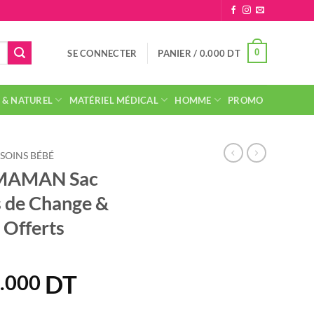
0
SE CONNECTER
PANIER /
0.000
DT
 & NATUREL
MATÉRIEL MÉDICAL
HOMME
PROMO
 SOINS BÉBÉ
 MAMAN Sac
s de Change &
 Offerts
DT
Le
.000
ix
prix