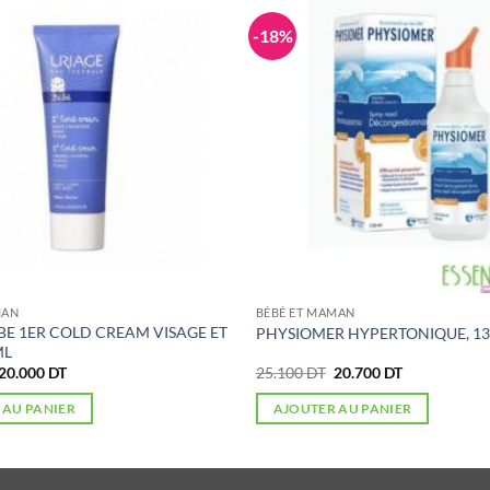
-18%
MAN
BÉBÉ ET MAMAN
BE 1ER COLD CREAM VISAGE ET
PHYSIOMER HYPERTONIQUE, 13
ML
Le
Le
Le
Le
20.000
DT
25.100
DT
20.700
DT
prix
prix
prix
prix
initial
actuel
initial
actuel
 AU PANIER
AJOUTER AU PANIER
était :
est :
était :
est :
24.000 DT.
20.000 DT.
25.100 DT.
20.700 DT.