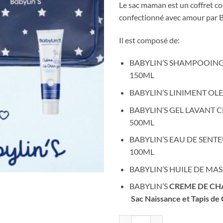
ini
Le sac maman est un coffret co
éta
confectionné avec amour par B
11
Il est composé de:
BABYLIN’S SHAMPOOIN
150ML
BABYLIN’S LINIMENT OL
BABYLIN’S GEL LAVANT 
500ML
BABYLIN’S EAU DE SENT
100ML
BABYLIN’S HUILE DE MA
BABYLIN’S
CREME DE CHA
Sac Naissance et Tapis d
quantité de BABYLIN'S SAC MAMA