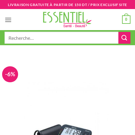
Passer
LIVRAISON GRATUITE À PARTIR DE 150 DT / PRIX EXCLUSIF SITE
au
contenu
0
Recherche
pour :
-6%