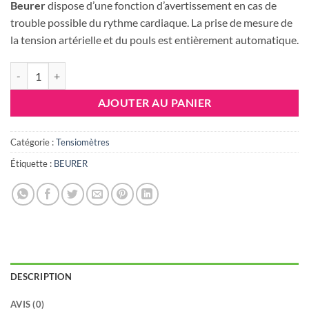
était :
est :
Beurer
dispose d’une fonction d’avertissement en cas de
233.655 DT.
219.00
trouble possible du rythme cardiaque. La prise de mesure de
la tension artérielle et du pouls est entièrement automatique.
quantité de BEURER BM 54 TENSIOMÈTRE AU BRAS AVEC BLUETO
AJOUTER AU PANIER
Catégorie :
Tensiomètres
Étiquette :
BEURER
DESCRIPTION
AVIS (0)