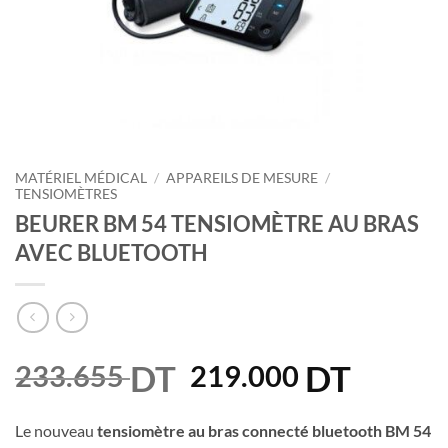
MATÉRIEL MÉDICAL
/
APPAREILS DE MESURE
/
TENSIOMÈTRES
BEURER BM 54 TENSIOMÈTRE AU BRAS
AVEC BLUETOOTH
DT
Le
DT
Le
233.655
219.000
prix
prix
initial
actuel
Le nouveau
tensiomètre au bras connecté bluetooth BM 54