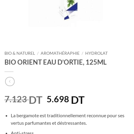
BIO & NATUREL
/
AROMATHÉRAPHIE
/
HYDROLAT
BIO ORIENT EAU D’ORTIE, 125ML
DT
Le
DT
Le
7.123
5.698
prix
prix
initial
actuel
La bergamote est traditionnellement reconnue pour ses
était :
est :
vertus parfumantes et déstressantes.
7.123 DT.
5.698 DT.
Anti-stress