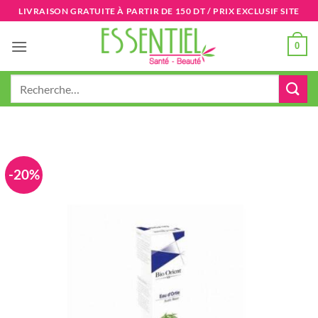
Passer
LIVRAISON GRATUITE À PARTIR DE 150 DT / PRIX EXCLUSIF SITE
au
contenu
0
Recherche
pour :
-20%