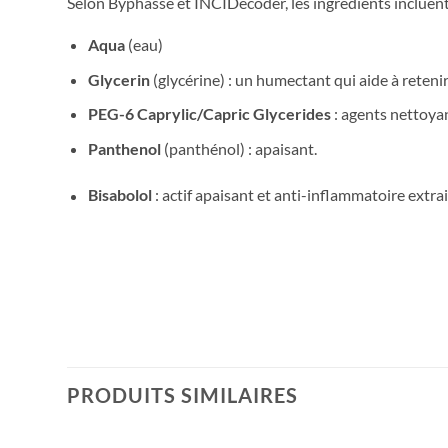
Selon Byphasse et INCIDecoder, les ingrédients incluent
Aqua
(eau)
Glycerin
(glycérine) : un humectant qui aide à retenir
PEG-6 Caprylic/Capric Glycerides
: agents nettoyan
Panthenol
(panthénol) : apaisant.
Bisabolol
: actif apaisant et anti-inflammatoire extrai
PRODUITS SIMILAIRES