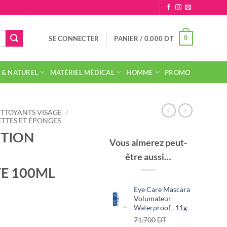
0
SE CONNECTER
PANIER /
0.000
DT
 & NATUREL
MATÉRIEL MÉDICAL
HOMME
PROMO
TTOYANTS VISAGE
/
TTES ET ÉPONGES
UTION
Vous aimerez peut-
être aussi…
E 100ML
Eye Care Mascara
Volumateur
Waterproof , 11g
Le
71.700
DT