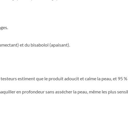
ages.
mectant) et du bisabolol (apaisant).
teurs estiment que le produit adoucit et calme la peau, et 95 % l
maquiller en profondeur sans assécher la peau, même les plus sensi