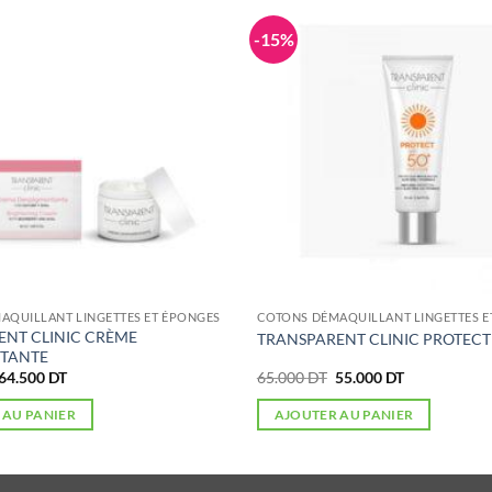
-15%
AQUILLANT LINGETTES ET ÉPONGES
COTONS DÉMAQUILLANT LINGETTES E
ENT CLINIC CRÈME
TRANSPARENT CLINIC PROTECT 
TANTE
Le
Le
Le
Le
64.500
DT
65.000
DT
55.000
DT
prix
prix
prix
prix
initial
actuel
initial
actuel
 AU PANIER
AJOUTER AU PANIER
était :
est :
était :
est :
86.000 DT.
64.500 DT.
65.000 DT.
55.000 DT.