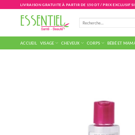
Passer
LIVRAISON GRATUITE À PARTIR DE 150 DT / PRIX EXCLUSIF S
au
contenu
Recherche
pour :
ACCUEIL
VISAGE
CHEVEUX
CORPS
BÉBÉ ET MAM