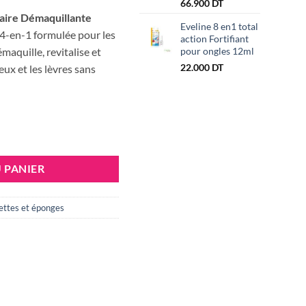
Le
prix
66.900
DT
prix
initial
aire Démaquillante
Eveline 8 en1 total
actuel
était :
4-en-1 formulée pour les
action Fortifiant
est :
71.700 DT.
maquille, revitalise et
pour ongles 12ml
66.900 DT.
22.000
DT
eux et les lèvres sans
ION MICELLAIRE DEMAQUILLANTE 100ML
 PANIER
ettes et éponges