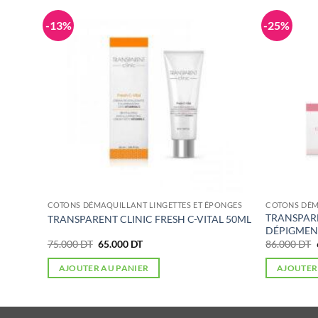
-13%
-25%
ONGES
COTONS DÉMAQUILLANT LINGETTES ET ÉPONGES
COTONS DÉM
TRANSPAR
TRANSPARENT CLINIC FRESH C-VITAL 50ML
DÉPIGMEN
Le
Le
75.000
DT
65.000
DT
86.000
DT
prix
prix
initial
actuel
AJOUTER AU PANIER
AJOUTER
était :
est :
75.000 DT.
65.000 DT.